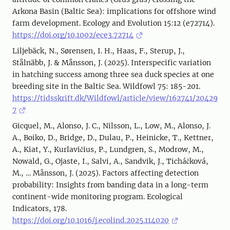
Arkona Basin (Baltic Sea): implications for offshore wind
farm development. Ecology and Evolution 15:12 (e72714).
https://doi.org/10.1002/ece3.72714
Liljebäck, N., Sørensen, I. H., Haas, F., Sterup, J.,
Stålnäbb, J. & Månsson, J. (2025). Interspecific variation
in hatching success among three sea duck species at one
breeding site in the Baltic Sea. Wildfowl 75: 185-201.
https://tidsskrift.dk/Wildfowl/article/view/162741/20429
7
Gicquel, M., Alonso, J. C., Nilsson, L., Low, M., Alonso, J.
A., Boiko, D., Bridge, D., Dulau, P., Heinicke, T., Kettner,
A., Kiat, Y., Kurlavičius, P., Lundgren, S., Modrow, M.,
Nowald, G., Ojaste, I., Salvi, A., Sandvik, J., Ticháčková,
M., … Månsson, J. (2025). Factors affecting detection
probability: Insights from banding data in a long-term
continent-wide monitoring program. Ecological
Indicators, 178.
https://doi.org/10.1016/j.ecolind.2025.114020