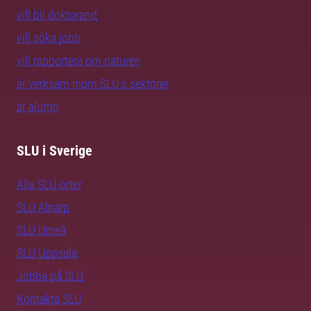
vill bli doktorand
vill söka jobb
vill rapportera om naturen
är verksam inom SLU:s sektorer
är alumn
SLU i Sverige
Alla SLU-orter
SLU Alnarp
SLU Umeå
SLU Uppsala
Jobba på SLU
Kontakta SLU