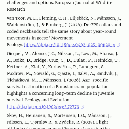
challenges and options. European Journal of Wildlife
Research
van Toor, M. L., Fleming, C. H., Liljebäck, N., Månsson, J.,
Waldenström, J., & Elmberg, J. (2026). Do GPS collars and
coded neckbands tell the same story about year-round
movements in geese? Movement
Ecology.
https://doi.org/10.1186/s40462-025-00620-y
Gicquel, M., Alonso, J. C., Nilsson, L., Low, M., Alonso, J.
A., Boiko, D., Bridge, Cruz, C., D., Dulau, P., Heinicke, T.,
Kettner, A., Kiat, Y., Kurlavičius, P., Lundgren, S.,
Modrow, M., Nowald, G., Ojaste, I., Salvi, A., Sandvik, J.,
Ticháčková, M., … Månsson, J. (2026). Age-specific
survival estimation of a Eurasian crane population
highlights a concerning long-term decline in juvenile
survival. Ecology and Evolution.
http://dx.doi.org/10.1002/ece3.72779
Skov, H., Heinänen, S., Mortensen, L.O., Månsson, J.,
Nilsson, L., Tjørnløv R., & Žydelis, R. (2025). Flight
altitude of common cranes (Grus grus) crossing the