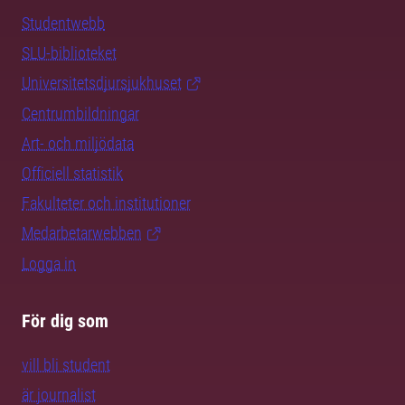
Studentwebb
SLU-biblioteket
Universitetsdjursjukhuset
Centrumbildningar
Art- och miljödata
Officiell statistik
Fakulteter och institutioner
Medarbetarwebben
Logga in
För dig som
vill bli student
är journalist