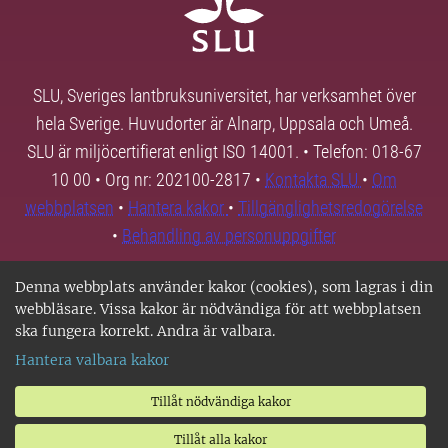
SLU, Sveriges lantbruksuniversitet, har verksamhet över
hela Sverige. Huvudorter är Alnarp, Uppsala och Umeå.
SLU är miljöcertifierat enligt ISO 14001. • Telefon: 018-67
10 00 • Org nr: 202100-2817 •
Kontakta SLU
•
Om
webbplatsen
•
Hantera kakor
•
Tillgänglighetsredogörelse
•
Behandling av personuppgifter
Denna webbplats använder kakor (cookies), som lagras i din
webbläsare. Vissa kakor är nödvändiga för att webbplatsen
ska fungera korrekt. Andra är valbara.
Hantera valbara kakor
Tillåt nödvändiga kakor
Tillåt alla kakor