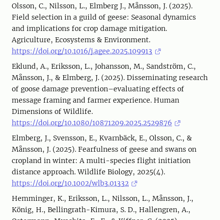
Olsson, C., Nilsson, L., Elmberg J., Månsson, J. (2025).
Field selection in a guild of geese: Seasonal dynamics
and implications for crop damage mitigation.
Agriculture, Ecosystems & Environment.
https://doi.org/10.1016/j.agee.2025.109913
Eklund, A., Eriksson, L., Johansson, M., Sandström, C.,
Månsson, J., & Elmberg, J. (2025). Disseminating research
of goose damage prevention–evaluating effects of
message framing and farmer experience. Human
Dimensions of Wildlife.
https://doi.org/10.1080/10871209.2025.2529876
Elmberg, J., Svensson, E., Kvarnbäck, E., Olsson, C., &
Månsson, J. (2025). Fearfulness of geese and swans on
cropland in winter: A multi-species flight initiation
distance approach. Wildlife Biology, 2025(4).
https://doi.org/10.1002/wlb3.01332
Hemminger, K., Eriksson, L., Nilsson, L., Månsson, J.,
König, H., Bellingrath-Kimura, S. D., Hallengren, A.,