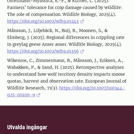
Ostermann-Myashita, E.-F., & Kiffner, C. (2025).
Farmers’ tolerance for crop damage caused by wildlife:
The role of compensation. Wildlife Biology, 2025(4).
https://doi.org/10.1002/wlb3.01243
Månsson, J., Liljebäck, N., Buij, R., Moonen, S., &
Elmberg, J. (2025). Regional differences in crippling rate
in greylag geese Anser anser. Wildlife Biology, 2025(4).
https://doi.org/10.1002/wlb3.01356
Wikenros, C., Zimmermann, B., Månsson, J., Eriksen, A.,
Wabakken, P., & Sand, H. (2025). Retrospective analyses
to understand how wolf territory density impacts moose
quotas, harvest and observation rate. European Journal of
Wildlife Research, 71(3).
https://doi.org/10.1007/s10344-
025-01920-9
Utvalda ingångar