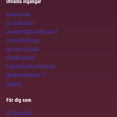
Utvalda ingångar
Studentwebb
SLU-biblioteket
Universitetsdjursjukhuset
Centrumbildningar
Art- och miljödata
Officiell statistik
Fakulteter och institutioner
Medarbetarwebben
Logga in
För dig som
vill bli student