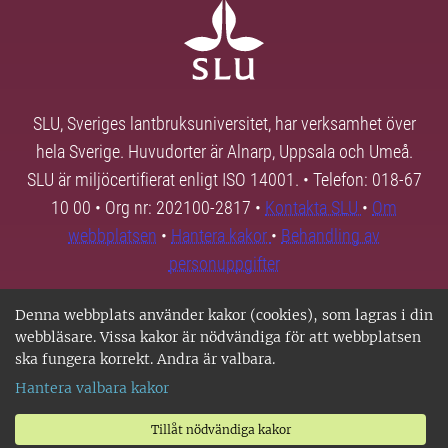
SLU, Sveriges lantbruksuniversitet, har verksamhet över
hela Sverige. Huvudorter är Alnarp, Uppsala och Umeå.
SLU är miljöcertifierat enligt ISO 14001. • Telefon: 018-67
10 00 • Org nr: 202100-2817 •
Kontakta SLU
•
Om
webbplatsen
•
Hantera kakor
•
Behandling av
personuppgifter
Denna webbplats använder kakor (cookies), som lagras i din
webbläsare. Vissa kakor är nödvändiga för att webbplatsen
ska fungera korrekt. Andra är valbara.
Hantera valbara kakor
Tillåt nödvändiga kakor