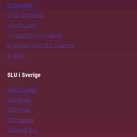
är journalist
vill bli doktorand
vill söka jobb
vill rapportera om naturen
är verksam inom SLU:s sektorer
är alumn
SLU i Sverige
Alla SLU-orter
SLU Alnarp
SLU Umeå
SLU Uppsala
Jobba på SLU