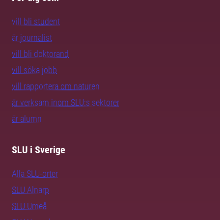
vill bli student
är journalist
vill bli doktorand
vill söka jobb
vill rapportera om naturen
är verksam inom SLU:s sektorer
är alumn
SLU i Sverige
Alla SLU-orter
SLU Alnarp
SLU Umeå