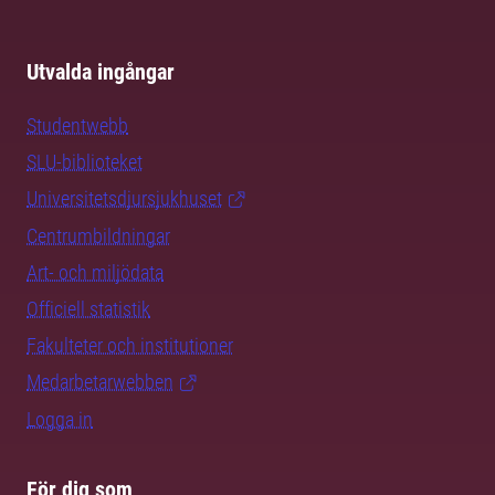
Utvalda ingångar
Studentwebb
SLU-biblioteket
Universitetsdjursjukhuset
Centrumbildningar
Art- och miljödata
Officiell statistik
Fakulteter och institutioner
Medarbetarwebben
Logga in
För dig som