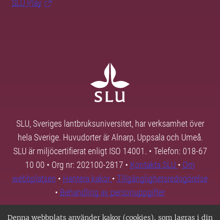
SLU Play
SLU, Sveriges lantbruksuniversitet, har verksamhet över
hela Sverige. Huvudorter är Alnarp, Uppsala och Umeå.
SLU är miljöcertifierat enligt ISO 14001. • Telefon: 018-67
10 00 • Org nr: 202100-2817 •
Kontakta SLU
•
Om
webbplatsen
•
Hantera kakor
•
Tillgänglighetsredogörelse
•
Behandling av personuppgifter
Denna webbplats använder kakor (cookies), som lagras i din