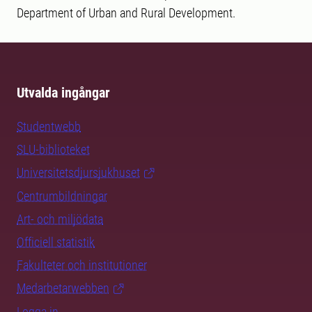
Department of Urban and Rural Development.
Utvalda ingångar
Studentwebb
SLU-biblioteket
Universitetsdjursjukhuset
Centrumbildningar
Art- och miljödata
Officiell statistik
Fakulteter och institutioner
Medarbetarwebben
Logga in