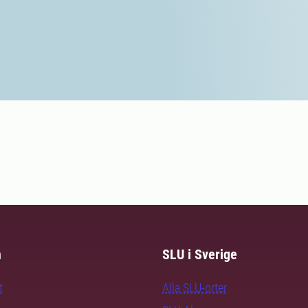
m
SLU i Sverige
t
Alla SLU-orter