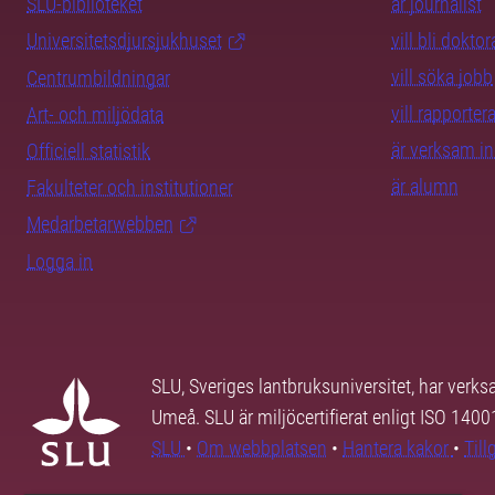
SLU-biblioteket
är journalist
Universitetsdjursjukhuset
vill bli dokto
vill söka jobb
Centrumbildningar
vill rapporte
Art- och miljödata
är verksam i
Officiell statistik
är alumn
Fakulteter och institutioner
Medarbetarwebben
Logga in
SLU, Sveriges lantbruksuniversitet, har verk
Umeå. SLU är miljöcertifierat enligt ISO 140
SLU
•
Om webbplatsen
•
Hantera kakor
•
Til