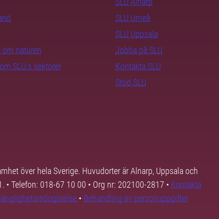
SLU Alnarp
rand
SLU Umeå
SLU Uppsala
ra om naturen
Jobba på SLU
nom SLU:s sektorer
Kontakta SLU
Stöd SLU
samhet över hela Sverige. Huvudorter är Alnarp, Uppsala och
01. • Telefon: 018-67 10 00 • Org nr: 202100-2817 •
Kontakta
lgänglighetsredogörelse
•
Behandling av personuppgifter