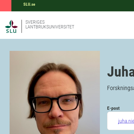
SLU.se
SVERIGES
LANTBRUKSUNIVERSITET
Juha
Forskningsa
E-post
juha.ni