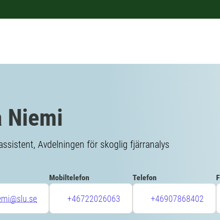
 Niemi
ssistent, Avdelningen för skoglig fjärranalys
Mobiltelefon
Telefon
F
emi@slu.se
+46722026063
+46907868402