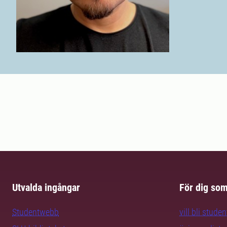
Utvalda ingångar
För dig so
Studentwebb
vill bli studen