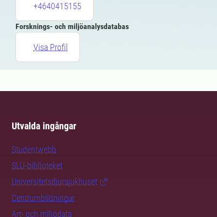
+4640415155
Forsknings- och miljöanalysdatabas
Visa Profil
Utvalda ingångar
Studentwebb
SLU-biblioteket
Universitetsdjursjukhuset
Centrumbildningar
Art- och miljödata