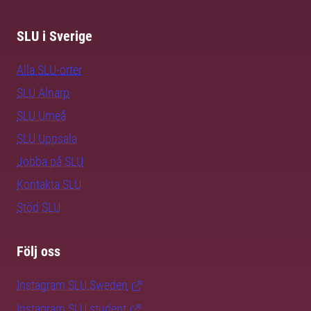
SLU i Sverige
Alla SLU-orter
SLU Alnarp
SLU Umeå
SLU Uppsala
Jobba på SLU
Kontakta SLU
Stöd SLU
Följ oss
Instagram SLU.Sweden
Instagram SLU.student