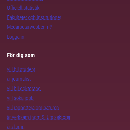
Officiell statistik
Fakulteter och institutioner
Medarbetarwebben
Logga in
För dig som
vill bli student
är journalist
vill bli doktorand
vill söka jobb
vill rapportera om naturen
är verksam inom SLU:s sektorer
är alumn