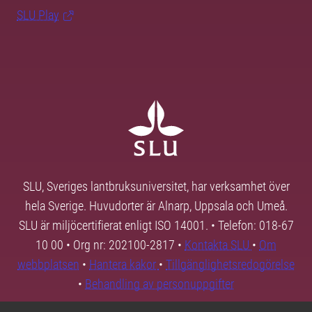
SLU Play
SLU, Sveriges lantbruksuniversitet, har verksamhet över
hela Sverige. Huvudorter är Alnarp, Uppsala och Umeå.
SLU är miljöcertifierat enligt ISO 14001. • Telefon: 018-67
10 00 • Org nr: 202100-2817 •
Kontakta SLU
•
Om
webbplatsen
•
Hantera kakor
•
Tillgänglighetsredogörelse
•
Behandling av personuppgifter