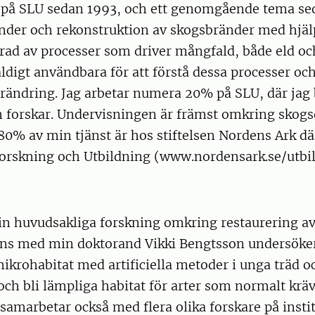
t på SLU sedan 1993, och ett genomgående tema se
nder och rekonstruktion av skogsbränder med hjälp
erad av processer som driver mångfald, både eld oc
äldigt användbara för att förstå dessa processer och 
örändring. Jag arbetar numera 20% på SLU, där jag
h forskar. Undervisningen är främst omkring skog
80% av min tjänst är hos stiftelsen Nordens Ark dä
orskning och Utbildning (www.nordensark.se/utbi
min huvudsakliga forskning omkring restaurering a
ns med min doktorand Vikki Bengtsson undersöke
mikrohabitat med artificiella metoder i unga träd 
och bli lämpliga habitat för arter som normalt krä
g samarbetar också med flera olika forskare på insti