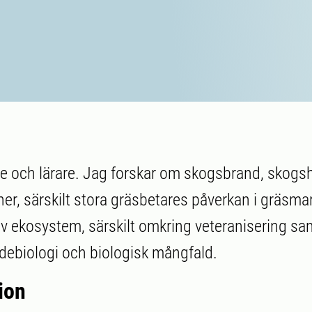
re och lärare. Jag forskar om skogsbrand, skogshi
ner, särskilt stora gräsbetares påverkan i gräsmar
av ekosystem, särskilt omkring veteranisering sam
ebiologi och biologisk mångfald.
ion