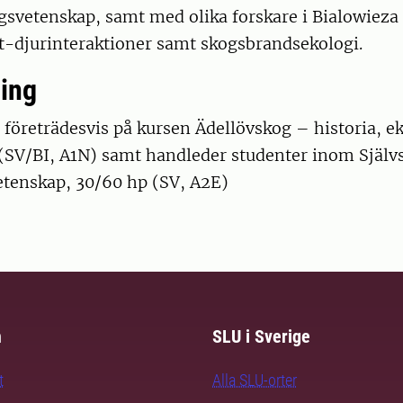
gsvetenskap, samt med olika forskare i Bialowieza
-djurinteraktioner samt skogsbrandsekologi.
ing
 företrädesvis på kursen Ädellövskog – historia, e
 (SV/BI, A1N) samt handleder studenter inom Själv
etenskap, 30/60 hp (SV, A2E)
m
SLU i Sverige
t
Alla SLU-orter