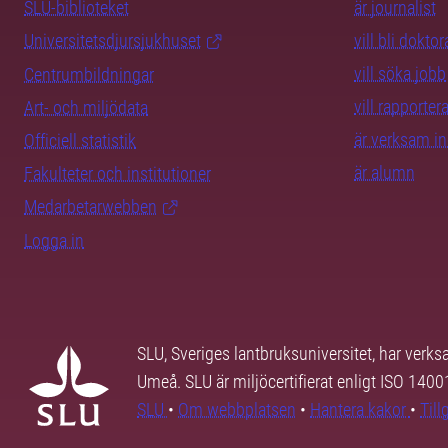
SLU-biblioteket
är journalist
Universitetsdjursjukhuset
vill bli dokto
vill söka jobb
Centrumbildningar
vill rapporte
Art- och miljödata
är verksam i
Officiell statistik
är alumn
Fakulteter och institutioner
Medarbetarwebben
Logga in
SLU, Sveriges lantbruksuniversitet, har verk
Umeå. SLU är miljöcertifierat enligt ISO 140
SLU
•
Om webbplatsen
•
Hantera kakor
•
Til