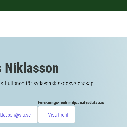
 Niklasson
nstitutionen för sydsvensk skogsvetenskap
Forsknings- och miljöanalysdatabas
iklasson@slu.se
Visa Profil