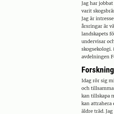
Jag har jobba
varit skogsbrä
Jag är intress
årsringar är v
landskapets f
undervisar oc
skogsekologi. 
avdelningen F
Forskning
Idag rör sig 
och tillsamma
kan tillskapa 
kan attrahera 
äldre träd. Ja