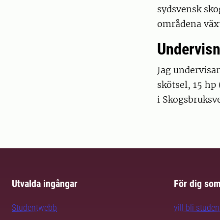
sydsvensk sko
områdena växt
Undervisn
Jag undervisar
skötsel, 15 hp
i Skogsbruksv
Utvalda ingångar
För dig so
Studentwebb
vill bli studen