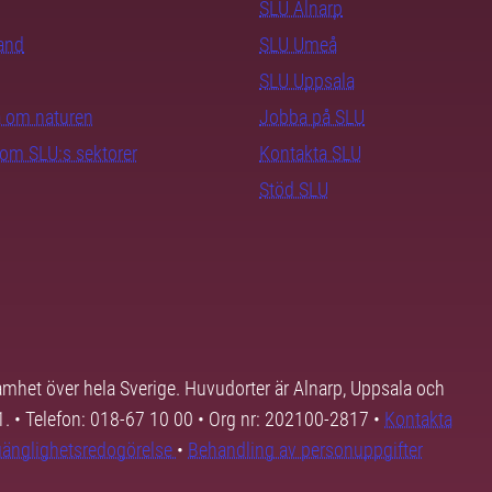
SLU Alnarp
rand
SLU Umeå
SLU Uppsala
ra om naturen
Jobba på SLU
nom SLU:s sektorer
Kontakta SLU
Stöd SLU
samhet över hela Sverige. Huvudorter är Alnarp, Uppsala och
01. • Telefon: 018-67 10 00 • Org nr: 202100-2817 •
Kontakta
lgänglighetsredogörelse
•
Behandling av personuppgifter