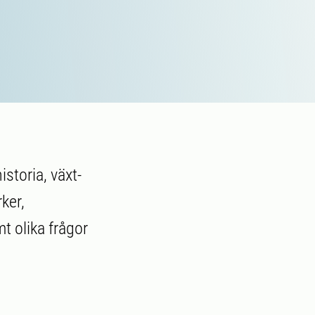
storia, växt-
ker,
t olika frågor