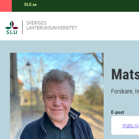
SLU.se
SVERIGES
LANTBRUKSUNIVERSITET
Mats
Forskare, I
E-post
mats.n