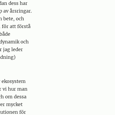
dan dess har
 av årsringar.
h bete, och
för att förstå
 både
sdynamik och
r jag leder
ldning)
v ekosystem
r vi hur man
och om dessa
ver mycket
tutionen för