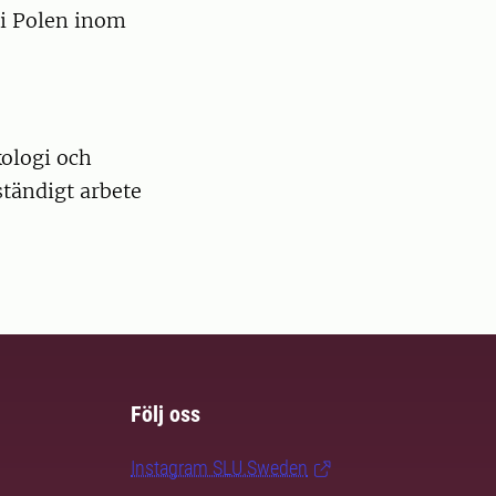
 i Polen inom
kologi och
ständigt arbete
Följ oss
Instagram SLU.Sweden