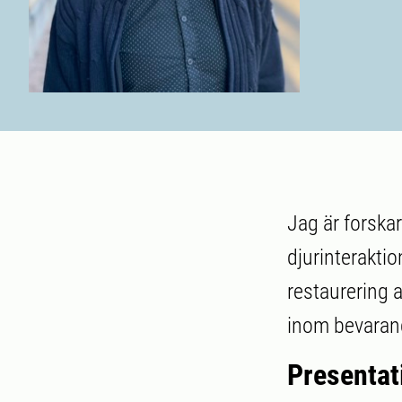
Jag är forska
djurinteraktio
restaurering 
inom bevarand
Presentat