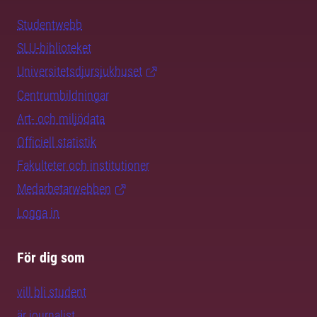
Studentwebb
SLU-biblioteket
Universitetsdjursjukhuset
Centrumbildningar
Art- och miljödata
Officiell statistik
Fakulteter och institutioner
Medarbetarwebben
Logga in
För dig som
vill bli student
är journalist