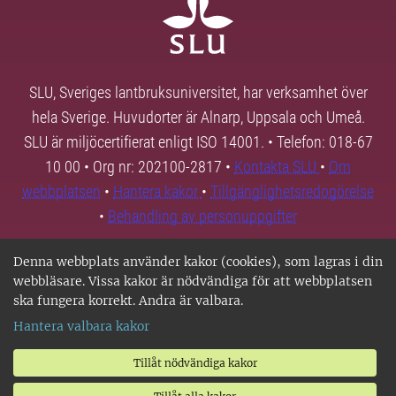
SLU, Sveriges lantbruksuniversitet, har verksamhet över
hela Sverige. Huvudorter är Alnarp, Uppsala och Umeå.
SLU är miljöcertifierat enligt ISO 14001. • Telefon: 018-67
10 00 • Org nr: 202100-2817 •
Kontakta SLU
•
Om
webbplatsen
•
Hantera kakor
•
Tillgänglighetsredogörelse
•
Behandling av personuppgifter
Denna webbplats använder kakor (cookies), som lagras i din
webbläsare. Vissa kakor är nödvändiga för att webbplatsen
ska fungera korrekt. Andra är valbara.
Hantera valbara kakor
Tillåt nödvändiga kakor