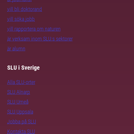
vill bli doktorand
vill söka jobb
vill rapportera om naturen
är verksam inom SLU:s sektorer
är alumn
SLU i Sverige
Alla SLU-orter
SLU Alnarp
SLU Umeå
SLU Uppsala
Jobba på SLU
Kontakta SLU