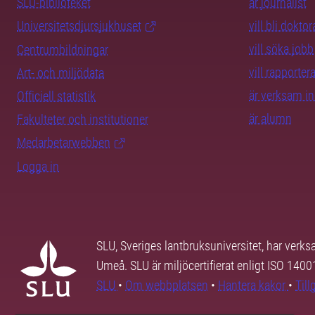
SLU-biblioteket
är journalist
Universitetsdjursjukhuset
vill bli dokto
vill söka jobb
Centrumbildningar
vill rapporte
Art- och miljödata
är verksam i
Officiell statistik
är alumn
Fakulteter och institutioner
Medarbetarwebben
Logga in
SLU, Sveriges lantbruksuniversitet, har verk
Umeå. SLU är miljöcertifierat enligt ISO 140
SLU
•
Om webbplatsen
•
Hantera kakor
•
Til