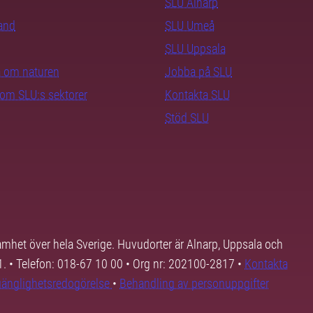
SLU Alnarp
rand
SLU Umeå
SLU Uppsala
ra om naturen
Jobba på SLU
nom SLU:s sektorer
Kontakta SLU
Stöd SLU
samhet över hela Sverige. Huvudorter är Alnarp, Uppsala och
01. • Telefon: 018-67 10 00 • Org nr: 202100-2817 •
Kontakta
lgänglighetsredogörelse
•
Behandling av personuppgifter