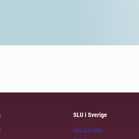
m
SLU i Sverige
t
Alla SLU-orter