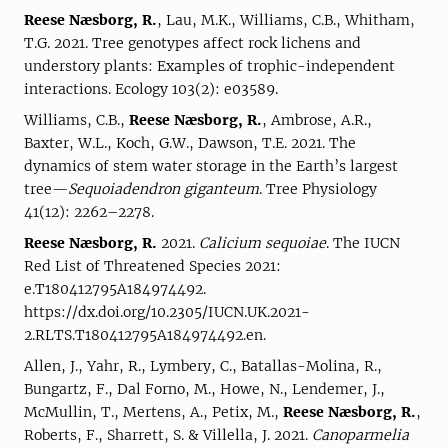
Reese Næsborg, R.
, Lau, M.K., Williams, C.B., Whitham,
T.G. 2021. Tree genotypes affect rock lichens and
understory plants: Examples of trophic-independent
interactions. Ecology 103(2): e03589.
Williams, C.B.,
Reese Næsborg, R.
, Ambrose, A.R.,
Baxter, W.L., Koch, G.W., Dawson, T.E. 2021. The
dynamics of stem water storage in the Earth’s largest
tree—
Sequoiadendron giganteum
. Tree Physiology
41(12): 2262–2278.
Reese Næsborg, R.
2021.
Calicium sequoiae
. The IUCN
Red List of Threatened Species 2021:
e.T180412795A184974492.
https://dx.doi.org/10.2305/IUCN.UK.2021-
2.RLTS.T180412795A184974492.en.
Allen, J., Yahr, R., Lymbery, C., Batallas-Molina, R.,
Bungartz, F., Dal Forno, M., Howe, N., Lendemer, J.,
McMullin, T., Mertens, A., Petix, M.,
Reese Næsborg, R.
,
Roberts, F., Sharrett, S. & Villella, J. 2021.
Canoparmelia