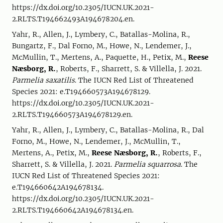
https://dx.doi.org/10.2305/IUCN.UK.2021-
2.RLTS.T194662493A194678204.en.
Yahr, R., Allen, J., Lymbery, C., Batallas-Molina, R.,
Bungartz, F., Dal Forno, M., Howe, N., Lendemer, J.,
McMullin, T., Mertens, A., Paquette, H., Petix, M.,
Reese
Næsborg, R.
, Roberts, F., Sharrett, S. & Villella, J. 2021.
Parmelia saxatilis
. The IUCN Red List of Threatened
Species 2021: e.T194660573A194678129.
https://dx.doi.org/10.2305/IUCN.UK.2021-
2.RLTS.T194660573A194678129.en.
Yahr, R., Allen, J., Lymbery, C., Batallas-Molina, R., Dal
Forno, M., Howe, N., Lendemer, J., McMullin, T.,
Mertens, A., Petix, M.,
Reese Næsborg, R.
, Roberts, F.,
Sharrett, S. & Villella, J. 2021.
Parmelia squarrosa
. The
IUCN Red List of Threatened Species 2021:
e.T194660642A194678134.
https://dx.doi.org/10.2305/IUCN.UK.2021-
2.RLTS.T194660642A194678134.en.