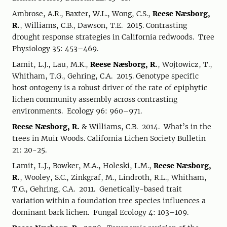
Ambrose, A.R., Baxter, W.L., Wong, C.S.,
Reese Næsborg,
R.
, Williams, C.B., Dawson, T.E. 2015. Contrasting
drought response strategies in California redwoods. Tree
Physiology 35: 453–469.
Lamit, L.J., Lau, M.K.,
Reese Næsborg, R.
, Wojtowicz, T.,
Whitham, T.G., Gehring, C.A. 2015. Genotype specific
host ontogeny is a robust driver of the rate of epiphytic
lichen community assembly across contrasting
environments. Ecology 96: 960–971.
Reese Næsborg, R.
& Williams, C.B. 2014. What’s in the
trees in Muir Woods. California Lichen Society Bulletin
21: 20-25.
Lamit, L.J., Bowker, M.A., Holeski, L.M.,
Reese Næsborg,
R.
, Wooley, S.C., Zinkgraf, M., Lindroth, R.L., Whitham,
T.G., Gehring, C.A. 2011. Genetically-based trait
variation within a foundation tree species influences a
dominant bark lichen. Fungal Ecology 4: 103–109.