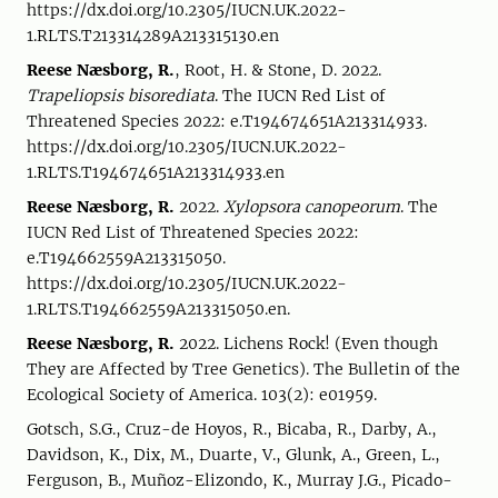
https://dx.doi.org/10.2305/IUCN.UK.2022-
1.RLTS.T213314289A213315130.en
Reese Næsborg, R.
, Root, H. & Stone, D. 2022.
Trapeliopsis bisorediata
. The IUCN Red List of
Threatened Species 2022: e.T194674651A213314933.
https://dx.doi.org/10.2305/IUCN.UK.2022-
1.RLTS.T194674651A213314933.en
Reese Næsborg, R.
2022.
Xylopsora canopeorum
. The
IUCN Red List of Threatened Species 2022:
e.T194662559A213315050.
https://dx.doi.org/10.2305/IUCN.UK.2022-
1.RLTS.T194662559A213315050.en.
Reese Næsborg, R.
2022. Lichens Rock! (Even though
They are Affected by Tree Genetics). The Bulletin of the
Ecological Society of America. 103(2): e01959.
Gotsch, S.G., Cruz-de Hoyos, R., Bicaba, R., Darby, A.,
Davidson, K., Dix, M., Duarte, V., Glunk, A., Green, L.,
Ferguson, B., Muñoz-Elizondo, K., Murray J.G., Picado-