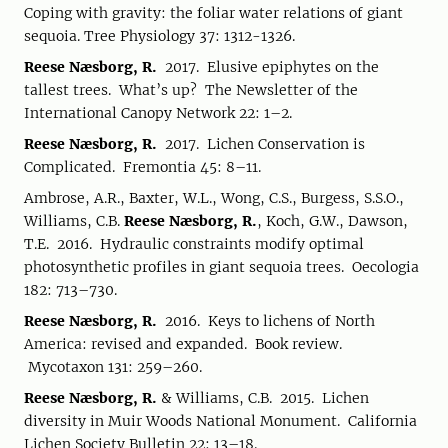
Coping with gravity: the foliar water relations of giant
sequoia. Tree Physiology 37: 1312-1326.
Reese Næsborg, R.
2017. Elusive epiphytes on the
tallest trees. What’s up? The Newsletter of the
International Canopy Network 22: 1–2.
Reese Næsborg, R.
2017. Lichen Conservation is
Complicated. Fremontia 45: 8–11.
Ambrose, A.R., Baxter, W.L., Wong, C.S., Burgess, S.S.O.,
Williams, C.B.
Reese Næsborg, R.
, Koch, G.W., Dawson,
T.E. 2016. Hydraulic constraints modify optimal
photosynthetic profiles in giant sequoia trees. Oecologia
182: 713–730.
Reese Næsborg, R.
2016. Keys to lichens of North
America: revised and expanded. Book review.
Mycotaxon 131: 259–260.
Reese Næsborg, R.
& Williams, C.B. 2015. Lichen
diversity in Muir Woods National Monument. California
Lichen Society Bulletin 22: 13–18.