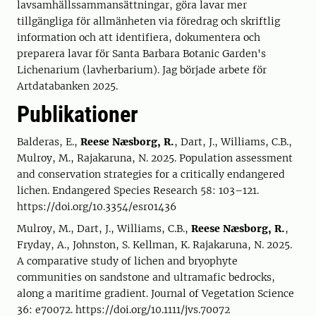
lavsamhällssammansättningar, göra lavar mer
tillgängliga för allmänheten via föredrag och skriftlig
information och att identifiera, dokumentera och
preparera lavar för Santa Barbara Botanic Garden's
Lichenarium (lavherbarium). Jag började arbete för
Artdatabanken 2025.
Publikationer
Balderas, E.,
Reese Næsborg, R.
, Dart, J., Williams, C.B.,
Mulroy, M., Rajakaruna, N. 2025. Population assessment
and conservation strategies for a critically endangered
lichen. Endangered Species Research 58: 103–121.
https://doi.org/10.3354/esr01436
Mulroy, M., Dart, J., Williams, C.B.,
Reese Næsborg, R.
,
Fryday, A., Johnston, S. Kellman, K. Rajakaruna, N. 2025.
A comparative study of lichen and bryophyte
communities on sandstone and ultramafic bedrocks,
along a maritime gradient. Journal of Vegetation Science
36: e70072. https://doi.org/10.1111/jvs.70072