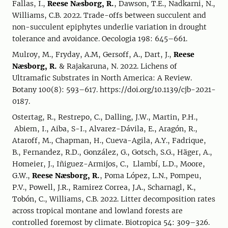
Fallas, I.,
Reese Nӕsborg, R.
, Dawson, T.E., Nadkarni, N.,
Williams, C.B. 2022. Trade-offs between succulent and
non-succulent epiphytes underlie variation in drought
tolerance and avoidance. Oecologia 198: 645–661.
Mulroy, M., Fryday, A.M, Gersoff, A., Dart, J.,
Reese
Næsborg, R.
& Rajakaruna, N. 2022. Lichens of
Ultramafic Substrates in North America: A Review.
Botany 100(8): 593–617. https://doi.org/10.1139/cjb-2021-
0187.
Ostertag, R., Restrepo, C., Dalling, J.W., Martin, P.H.,
Abiem, I., Aiba, S-I., Alvarez-Dávila, E., Aragón, R.,
Ataroff, M., Chapman, H., Cueva-Agila, A.Y., Fadrique,
B., Fernandez, R.D., González, G., Gotsch, S.G., Häger, A.,
Homeier, J., Iñiguez-Armijos, C., Llambí, L.D., Moore,
G.W.,
Reese Næsborg, R.
, Poma López, L.N., Pompeu,
P.V., Powell, J.R., Ramirez Correa, J.A., Scharnagl, K.,
Tobón, C., Williams, C.B. 2022. Litter decomposition rates
across tropical montane and lowland forests are
controlled foremost by climate. Biotropica 54: 309–326.