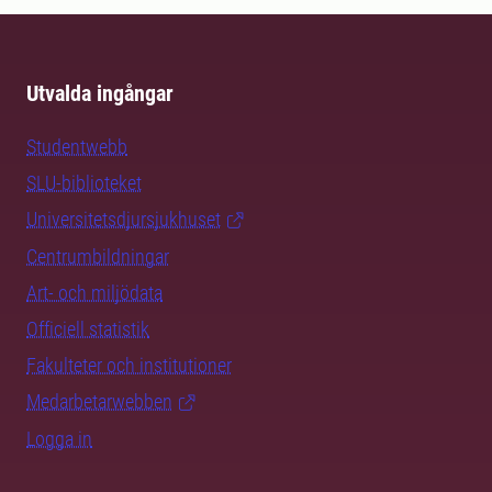
Utvalda ingångar
Studentwebb
SLU-biblioteket
Universitetsdjursjukhuset
Centrumbildningar
Art- och miljödata
Officiell statistik
Fakulteter och institutioner
Medarbetarwebben
Logga in