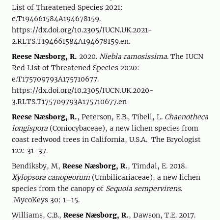
List of Threatened Species 2021:
e.T194661584A194678159.
https://dx.doi.org/10.2305/IUCN.UK.2021-
2.RLTS.T194661584A194678159.en.
Reese Næsborg, R.
2020.
Niebla ramosissima
. The IUCN
Red List of Threatened Species 2020:
e.T175709793A175710677.
https://dx.doi.org/10.2305/IUCN.UK.2020-
3.RLTS.T175709793A175710677.en
Reese Næsborg, R.
, Peterson, E.B., Tibell, L.
Chaenotheca
longispora
(Coniocybaceae), a new lichen species from
coast redwood trees in California, U.S.A. The Bryologist
122: 31-37.
Bendiksby, M,
Reese Næsborg, R.
, Timdal, E. 2018.
Xylopsora canopeorum
(Umbilicariaceae), a new lichen
species from the canopy of
Sequoia sempervirens
.
MycoKeys 30: 1–15.
Williams, C.B.,
Reese Næsborg, R.
, Dawson, T.E. 2017.