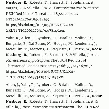
Næsborg, R.
, Roberts, F., Sharrett, S., Spielmann, A.,
Vargas, R. & Villella, J. 2021.
Parmotrema crinitum
. The
IUCN Red List of Threatened Species 2021:
e.T194661476A194678149.
https://dx.doi.org/10.2305/IUCN.UK.2021-
2.RLTS.T194661476A194678149.en.
Yahr, R., Allen, J., Lymbery, C., Batallas-Molina, R.,
Bungartz, F., Dal Forno, M., Hodges, M., Lendemer, J.,
McMullin, T., Mertens, A., Paquette, H., Petix, M.,
Reese
Næsborg, R.
, Roberts, F., Sharrett, S. & Villella, J. 2021.
Parmotrema hypotropum
. The IUCN Red List of
Threatened Species 2021: e.T194661553A194678154.
https://dx.doi.org/10.2305/IUCN.UK.2021-
2.RLTS.T194661553A194678154.en.
Allen, J., Yahr, R., Lymbery, C., Batallas-Molina, R.,
Bungartz, F., Dal Forno, M., Hodges, M., Lendemer, J.,
McMullin, T., Mertens, A., Paquette, H., Petix, M.,
Reese
Næsborg, R.
, Roberts, F., Sharrett, S., Spielmann, A. &
Villella, J. 2021.
Parmotrema perforatum
. The IUCN Red