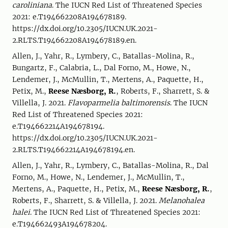
caroliniana
. The IUCN Red List of Threatened Species
2021: e.T194662208A194678189.
https://dx.doi.org/10.2305/IUCN.UK.2021-
2.RLTS.T194662208A194678189.en.
Allen, J., Yahr, R., Lymbery, C., Batallas-Molina, R.,
Bungartz, F., Calabria, L., Dal Forno, M., Howe, N.,
Lendemer, J., McMullin, T., Mertens, A., Paquette, H.,
Petix, M.,
Reese Næsborg, R.
, Roberts, F., Sharrett, S. &
Villella, J. 2021.
Flavoparmelia baltimorensis
. The IUCN
Red List of Threatened Species 2021:
e.T194662214A194678194.
https://dx.doi.org/10.2305/IUCN.UK.2021-
2.RLTS.T194662214A194678194.en.
Allen, J., Yahr, R., Lymbery, C., Batallas-Molina, R., Dal
Forno, M., Howe, N., Lendemer, J., McMullin, T.,
Mertens, A., Paquette, H., Petix, M.,
Reese Næsborg, R.
,
Roberts, F., Sharrett, S. & Villella, J. 2021.
Melanohalea
halei
. The IUCN Red List of Threatened Species 2021:
e.T194662493A194678204.