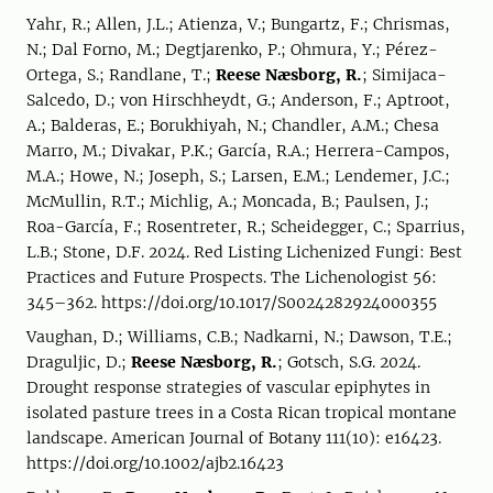
Yahr, R.; Allen, J.L.; Atienza, V.; Bungartz, F.; Chrismas,
N.; Dal Forno, M.; Degtjarenko, P.; Ohmura, Y.; Pérez-
Ortega, S.; Randlane, T.;
Reese Næsborg, R.
; Simijaca-
Salcedo, D.; von Hirschheydt, G.; Anderson, F.; Aptroot,
A.; Balderas, E.; Borukhiyah, N.; Chandler, A.M.; Chesa
Marro, M.; Divakar, P.K.; García, R.A.; Herrera-Campos,
M.A.; Howe, N.; Joseph, S.; Larsen, E.M.; Lendemer, J.C.;
McMullin, R.T.; Michlig, A.; Moncada, B.; Paulsen, J.;
Roa-García, F.; Rosentreter, R.; Scheidegger, C.; Sparrius,
L.B.; Stone, D.F. 2024. Red Listing Lichenized Fungi: Best
Practices and Future Prospects. The Lichenologist 56:
345–362. https://doi.org/10.1017/S0024282924000355
Vaughan, D.; Williams, C.B.; Nadkarni, N.; Dawson, T.E.;
Draguljic, D.;
Reese Næsborg, R.
; Gotsch, S.G. 2024.
Drought response strategies of vascular epiphytes in
isolated pasture trees in a Costa Rican tropical montane
landscape. American Journal of Botany 111(10): e16423.
https://doi.org/10.1002/ajb2.16423