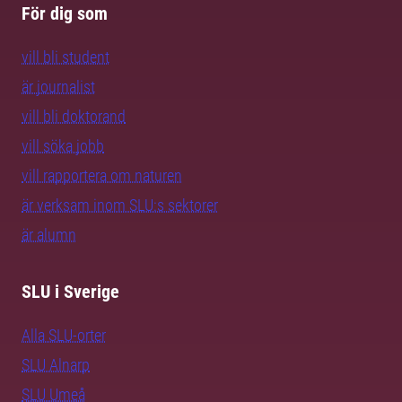
För dig som
vill bli student
är journalist
vill bli doktorand
vill söka jobb
vill rapportera om naturen
är verksam inom SLU:s sektorer
är alumn
SLU i Sverige
Alla SLU-orter
SLU Alnarp
SLU Umeå