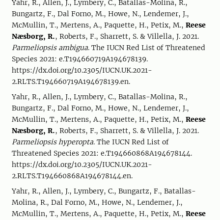
Yahr, R., Allen, J., Lymbery, C., Batallas-Molina, R.,
Bungartz, F., Dal Forno, M., Howe, N., Lendemer, J.,
McMullin, T., Mertens, A., Paquette, H., Petix, M.,
Reese
Næsborg, R.
, Roberts, F., Sharrett, S. & Villella, J. 2021.
Parmeliopsis ambigua
. The IUCN Red List of Threatened
Species 2021: e.T194660719A194678139.
https://dx.doi.org/10.2305/IUCN.UK.2021-
2.RLTS.T194660719A194678139.en.
Yahr, R., Allen, J., Lymbery, C., Batallas-Molina, R.,
Bungartz, F., Dal Forno, M., Howe, N., Lendemer, J.,
McMullin, T., Mertens, A., Paquette, H., Petix, M.,
Reese
Næsborg, R.
, Roberts, F., Sharrett, S. & Villella, J. 2021.
Parmeliopsis hyperopta
. The IUCN Red List of
Threatened Species 2021: e.T194660868A194678144.
https://dx.doi.org/10.2305/IUCN.UK.2021-
2.RLTS.T194660868A194678144.en.
Yahr, R., Allen, J., Lymbery, C., Bungartz, F., Batallas-
Molina, R., Dal Forno, M., Howe, N., Lendemer, J.,
McMullin, T., Mertens, A., Paquette, H., Petix, M.,
Reese