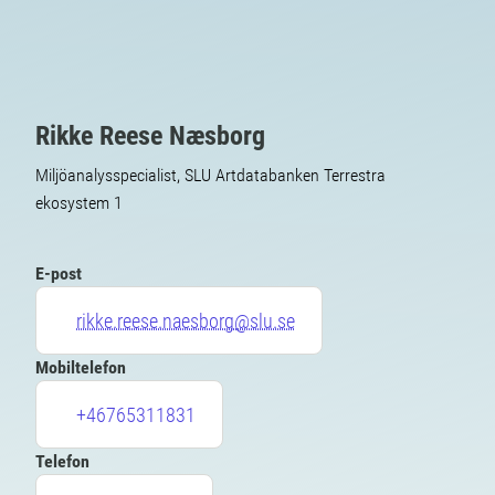
Rikke Reese Næsborg
Miljöanalysspecialist, SLU Artdatabanken Terrestra
ekosystem 1
E-post
rikke.reese.naesborg@slu.se
Mobiltelefon
+46765311831
Telefon