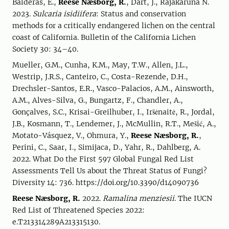
Balderas, E.,
Reese Næsborg, R.
, Dart, J., Rajakaruna N.
2023.
Sulcaria isidiifera
: Status and conservation
methods for a critically endangered lichen on the central
coast of California. Bulletin of the California Lichen
Society 30: 34–40.
Mueller, G.M., Cunha, K.M., May, T.W., Allen, J.L.,
Westrip, J.R.S., Canteiro, C., Costa-Rezende, D.H.,
Drechsler-Santos, E.R., Vasco-Palacios, A.M., Ainsworth,
A.M., Alves-Silva, G., Bungartz, F., Chandler, A.,
Gonçalves, S.C., Krisai-Greilhuber, I., Iršėnaitė, R., Jordal,
J.B., Kosmann, T., Lendemer, J., McMullin, R.T., Mešić, A.,
Motato-Vásquez, V., Ohmura, Y.,
Reese Næsborg, R.
,
Perini, C., Saar, I., Simijaca, D., Yahr, R., Dahlberg, A.
2022. What Do the First 597 Global Fungal Red List
Assessments Tell Us about the Threat Status of Fungi?
Diversity 14: 736. https://doi.org/10.3390/d14090736
Reese Næsborg, R.
2022.
Ramalina menziesii
. The IUCN
Red List of Threatened Species 2022:
e.T213314289A213315130.