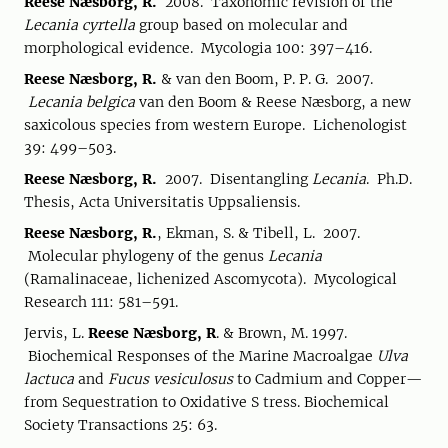
Reese Næsborg, R.
2008. Taxonomic revision of the
Lecania cyrtella
group based on molecular and
morphological evidence. Mycologia 100: 397–416.
Reese Næsborg, R.
& van den Boom, P. P. G. 2007.
Lecania belgica
van den Boom & Reese Næsborg, a new
saxicolous species from western Europe. Lichenologist
39: 499–503.
Reese Næsborg, R.
2007. Disentangling
Lecania
. Ph.D.
Thesis, Acta Universitatis Uppsaliensis.
Reese Næsborg, R.
, Ekman, S. & Tibell, L. 2007.
Molecular phylogeny of the genus
Lecania
(Ramalinaceae, lichenized Ascomycota). Mycological
Research 111: 581–591.
Jervis, L.
Reese Næsborg, R
. & Brown, M. 1997.
Biochemical Responses of the Marine Macroalgae
Ulva
lactuca
and
Fucus vesiculosus
to Cadmium and Copper—
from Sequestration to Oxidative S tress. Biochemical
Society Transactions 25: 63.