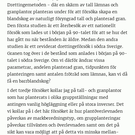
Drettingemetoden - där en skärm av tall lämnas och
granplantor planteras under för att försöka skapa en
blandskog av naturligt föryngrad tall och planterad gran.
Den första studien är ett återbesök av ett nationellt
försök som lades ut i början på 90-talet för att se hur det
har gått nu när bestånden är äldre. Medan den andra
studien är ett reviderat drettingeförsök i södra Sverige.
Granen tog över i de bestånd som anlades i början på 90-
talet i södra Sverige. Om vi därför ändrar vissa
parametrar, andelen planterad gran, tidpunkten för
planteringen samt antalen fröträd som lämnas, kan vi då
få en barrblandskog?
I det tredje försöket kollar jag på tall- och granplantor
som har planterats i olika gruppställningar med
antingen vanlig högläggning eller på stora inverser. Det
vi kollar på i det här försöket är hur plantöverlevnaden
påverkas av markberedningstyp, om grupplanteringar
påverkar tillväxten och överlevnaden samt om det på
sikt kan vara möjligt att på detta vis minska mellan-