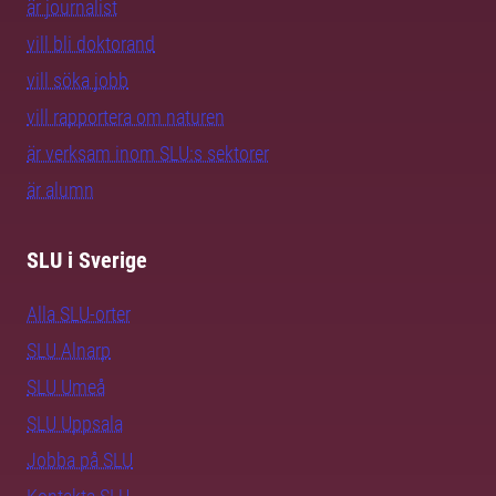
är journalist
vill bli doktorand
vill söka jobb
vill rapportera om naturen
är verksam inom SLU:s sektorer
är alumn
SLU i Sverige
Alla SLU-orter
SLU Alnarp
SLU Umeå
SLU Uppsala
Jobba på SLU