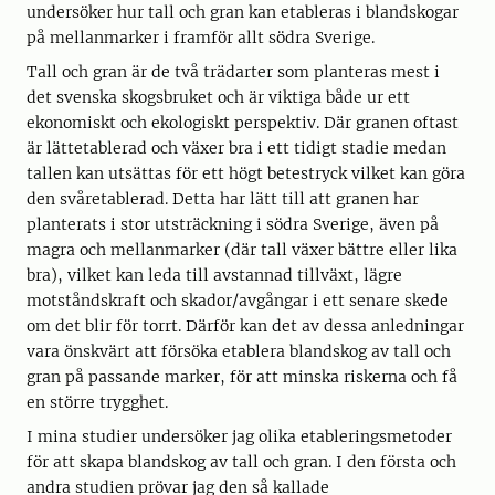
undersöker hur tall och gran kan etableras i blandskogar
på mellanmarker i framför allt södra Sverige.
Tall och gran är de två trädarter som planteras mest i
det svenska skogsbruket och är viktiga både ur ett
ekonomiskt och ekologiskt perspektiv. Där granen oftast
är lättetablerad och växer bra i ett tidigt stadie medan
tallen kan utsättas för ett högt betestryck vilket kan göra
den svåretablerad. Detta har lätt till att granen har
planterats i stor utsträckning i södra Sverige, även på
magra och mellanmarker (där tall växer bättre eller lika
bra), vilket kan leda till avstannad tillväxt, lägre
motståndskraft och skador/avgångar i ett senare skede
om det blir för torrt. Därför kan det av dessa anledningar
vara önskvärt att försöka etablera blandskog av tall och
gran på passande marker, för att minska riskerna och få
en större trygghet.
I mina studier undersöker jag olika etableringsmetoder
för att skapa blandskog av tall och gran. I den första och
andra studien prövar jag den så kallade