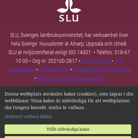
SLU, Sveriges lantbruksuniversitet, har verksamhet över
hela Sverige. Huvudorter är Alnarp, Uppsala och Umeå.
SLU är miljöcertifierat enligt ISO 14001. • Telefon: 018-67
10 00 • Org nr: 202100-2817 •
Kontakta SLU
•
Om
webbplatsen
•
Hantera kakor
•
Tillgänglighetsredogörelse
•
Behandling av personuppgifter
Denna webbplats använder kakor (cookies), som lagras i din
webbläsare. Vissa kakor är nödvändiga för att webbplatsen
ska fungera korrekt. Andra är valbara.
Hantera valbara kakor
Tillåt nödvändiga kakor