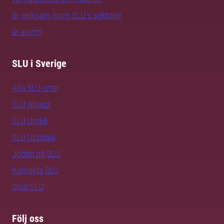
är verksam inom SLU:s sektorer
är alumn
SLU i Sverige
Alla SLU-orter
SLU Alnarp
SLU Umeå
SLU Uppsala
Jobba på SLU
Kontakta SLU
Stöd SLU
Följ oss