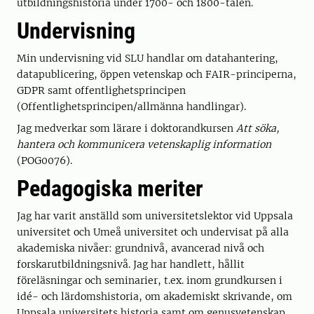
utbildningshistoria under 1700- och 1800-talen.
Undervisning
Min undervisning vid SLU handlar om datahantering,
datapublicering, öppen vetenskap och FAIR-principerna,
GDPR samt offentlighetsprincipen
(Offentlighetsprincipen/allmänna handlingar).
Jag medverkar som lärare i doktorandkursen
Att söka,
hantera och kommunicera vetenskaplig information
(POG0076).
Pedagogiska meriter
Jag har varit anställd som universitetslektor vid Uppsala
universitet och Umeå universitet och undervisat på alla
akademiska nivåer: grundnivå, avancerad nivå och
forskarutbildningsnivå. Jag har handlett, hållit
föreläsningar och seminarier, t.ex. inom grundkursen i
idé- och lärdomshistoria, om akademiskt skrivande, om
Uppsala universitets historia samt om genusvetenskap.