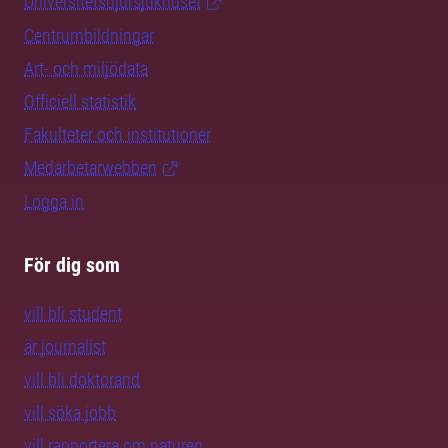
Universitetsdjursjukhuset
Centrumbildningar
Art- och miljödata
Officiell statistik
Fakulteter och institutioner
Medarbetarwebben
Logga in
För dig som
vill bli student
är journalist
vill bli doktorand
vill söka jobb
vill rapportera om naturen