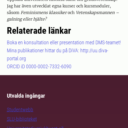
Jag har även utvecklat egna kurser och kursmoduler,
såsom
Feminismens klassiker
och
Vetenskapsmannen –
galning eller hjälte?
Relaterade länkar
Boka en konsultation eller presentation med DMS-teamet!
Mina publikationer hittar du på DiVA: http://uu.diva-
portal.org
ORCID iD 0000-0002-7332-6090
Utvalda ingångar
Studentwebb
SLU-biblioteket