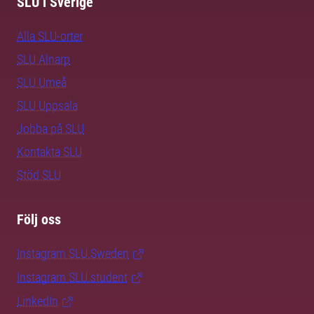
SLU i Sverige
Alla SLU-orter
SLU Alnarp
SLU Umeå
SLU Uppsala
Jobba på SLU
Kontakta SLU
Stöd SLU
Följ oss
Instagram SLU.Sweden
Instagram SLU.student
LinkedIn