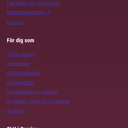
Fakulteter och institutioner
Medarbetarwebben
Logga in
För dig som
vill bli student
är journalist
vill bli doktorand
vill söka jobb
vill rapportera om naturen
är verksam inom SLU:s sektorer
är alumn