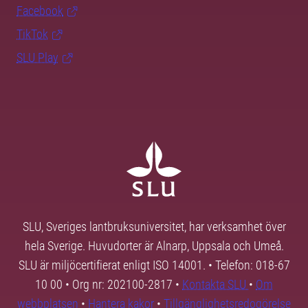
Facebook
TikTok
SLU Play
SLU, Sveriges lantbruksuniversitet, har verksamhet över
hela Sverige. Huvudorter är Alnarp, Uppsala och Umeå.
SLU är miljöcertifierat enligt ISO 14001. • Telefon: 018-67
10 00 • Org nr: 202100-2817 •
Kontakta SLU
•
Om
webbplatsen
•
Hantera kakor
•
Tillgänglighetsredogörelse