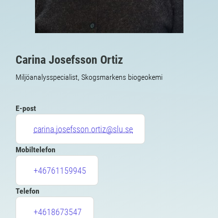
Carina Josefsson Ortiz
Miljöanalysspecialist, Skogsmarkens biogeokemi
E-post
carina.josefsson.ortiz@slu.se
Mobiltelefon
+46761159945
Telefon
+4618673547