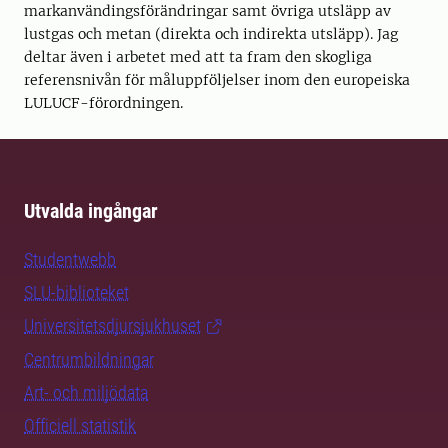
markanvändingsförändringar samt övriga utsläpp av
lustgas och metan (direkta och indirekta utsläpp). Jag
deltar även i arbetet med att ta fram den skogliga
referensnivån för måluppföljelser inom den europeiska
LULUCF-förordningen.
Utvalda ingångar
Studentwebb
SLU-biblioteket
Universitetsdjursjukhuset
Centrumbildningar
Art- och miljödata
Officiell statistik