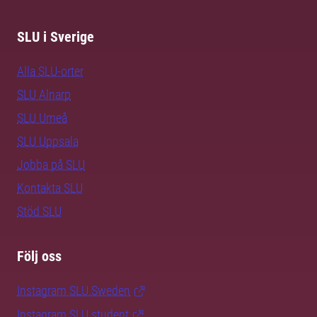
SLU i Sverige
Alla SLU-orter
SLU Alnarp
SLU Umeå
SLU Uppsala
Jobba på SLU
Kontakta SLU
Stöd SLU
Följ oss
Instagram SLU.Sweden
Instagram SLU.student