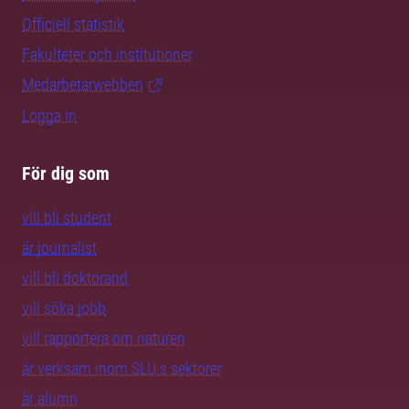
Officiell statistik
Fakulteter och institutioner
Medarbetarwebben
Logga in
För dig som
vill bli student
är journalist
vill bli doktorand
vill söka jobb
vill rapportera om naturen
är verksam inom SLU:s sektorer
är alumn