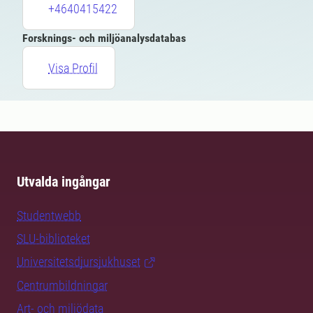
+4640415422
Forsknings- och miljöanalysdatabas
Visa Profil
Utvalda ingångar
Studentwebb
SLU-biblioteket
Universitetsdjursjukhuset
Centrumbildningar
Art- och miljödata