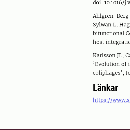
doi: 10.1016/j.
Ahlgren-Berg 
Sylwan L, Hag
bifunctional 
host integratio
Karlsson JL, 
’Evolution of
coliphages’, J
Länkar
https://www.s