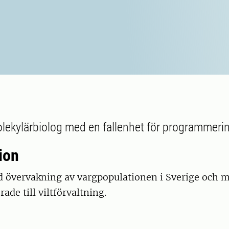
ekylärbiolog med en fallenhet för programmeri
ion
d övervakning av vargpopulationen i Sverige och m
ade till viltförvaltning.