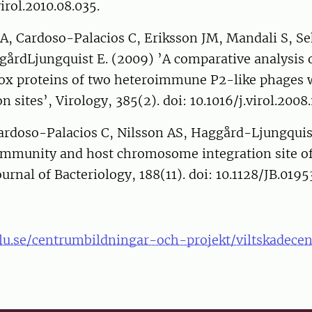
virol.2010.08.035.
A, Cardoso-Palacios C, Eriksson JM, Mandali S, S
gårdLjungquist E. (2009) ’A comparative analysis 
Cox proteins of two heteroimmune P2-like phages w
n sites’, Virology, 385(2). doi: 10.1016/j.virol.2008.
Cardoso-Palacios C, Nilsson AS, Haggård-Ljungquis
 immunity and host chromosome integration site of
ournal of Bacteriology, 188(11). doi: 10.1128/JB.019
lu.se/centrumbildningar-och-projekt/viltskadecen