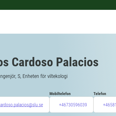
os Cardoso Palacios
ngenjör, S, Enheten för viltekologi
Mobiltelefon
Telefon
cardoso.palacios@slu.se
+46730596039
+4658