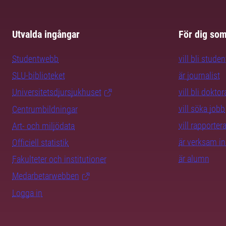
Utvalda ingångar
För dig so
Studentwebb
vill bli studen
SLU-biblioteket
är journalist
Universitetsdjursjukhuset
vill bli dokto
vill söka jobb
Centrumbildningar
vill rapporte
Art- och miljödata
är verksam i
Officiell statistik
är alumn
Fakulteter och institutioner
Medarbetarwebben
Logga in