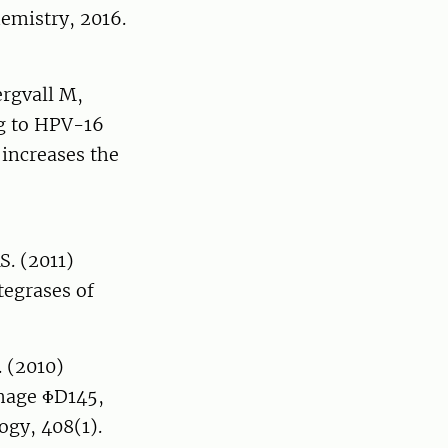
emistry, 2016.
ergvall M,
ng to HPV-16
 increases the
S. (2011)
tegrases of
 (2010)
phage ΦD145,
ogy, 408(1).