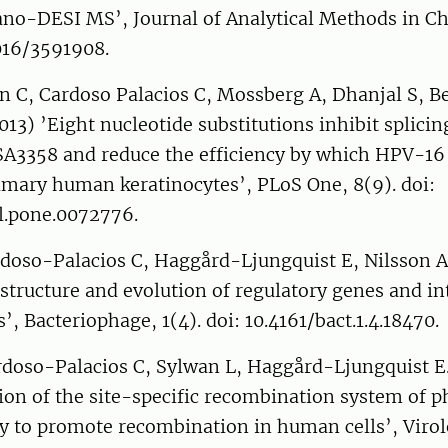
ano-DESI MS’, Journal of Analytical Methods in Ch
016/3591908.
n C, Cardoso Palacios C, Mossberg A, Dhanjal S, B
013) ’Eight nucleotide substitutions inhibit splici
 SA3358 and reduce the efficiency by which HPV-16
rimary human keratinocytes’, PLoS One, 8(9). doi:
al.pone.0072776.
rdoso-Palacios C, Haggård-Ljungquist E, Nilsson A
structure and evolution of regulatory genes and in
’, Bacteriophage, 1(4). doi: 10.4161/bact.1.4.18470.
rdoso-Palacios C, Sylwan L, Haggård-Ljungquist E.
ion of the site-specific recombination system of 
ty to promote recombination in human cells’, Virol