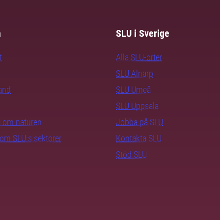
m
SLU i Sverige
t
Alla SLU-orter
SLU Alnarp
rand
SLU Umeå
SLU Uppsala
ra om naturen
Jobba på SLU
nom SLU:s sektorer
Kontakta SLU
Stöd SLU