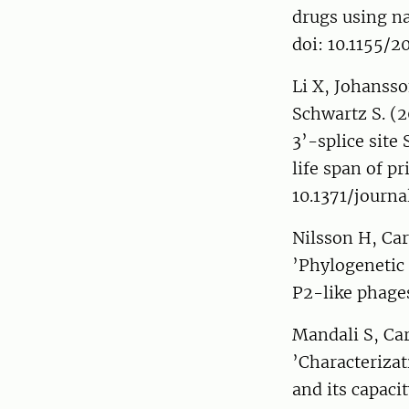
drugs using n
doi: 10.1155/2
Li X, Johansso
Schwartz S. (2
3’-splice site
life span of p
10.1371/journ
Nilsson H, Ca
’Phylogenetic 
P2-like phages
Mandali S, Ca
’Characterizat
and its capaci