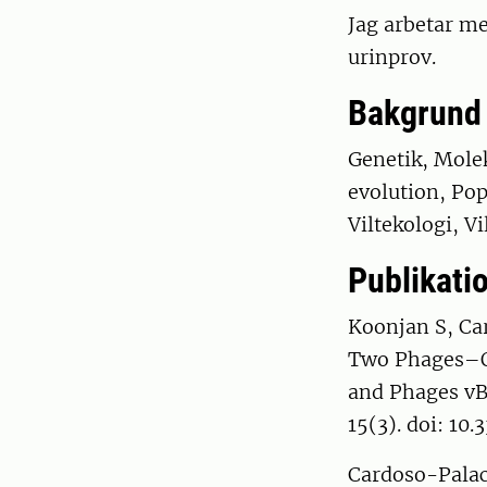
Jag arbetar me
urinprov.
Bakgrund
Genetik, Molek
evolution, Po
Viltekologi, Vi
Publikatio
Koonjan S, Car
Two Phages–On
and Phages v
15(3). doi: 10
Cardoso-Palaci