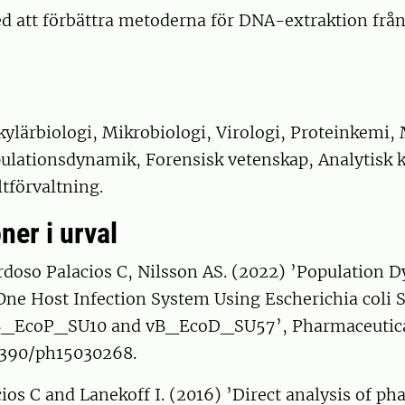
d att förbättra metoderna för DNA-extraktion från
ylärbiologi, Mikrobiologi, Virologi, Proteinkemi,
pulationsdynamik, Forensisk vetenskap, Analytisk 
ltförvaltning.
ner i urval
doso Palacios C, Nilsson AS. (2022) ’Population D
e Host Infection System Using Escherichia coli 
B_EcoP_SU10 and vB_EcoD_SU57’, Pharmaceutical
.3390/ph15030268.
os C and Lanekoff I. (2016) ’Direct analysis of ph