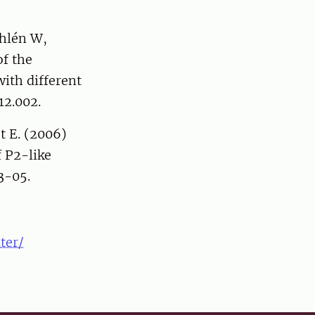
ehlén W,
of the
ith different
12.002.
t E. (2006)
 P2-like
53-05.
ter/