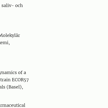
 saliv- och
 Molekylär
kemi,
ynamics of a
Strain ECOR57
s (Basel),
armaceutical