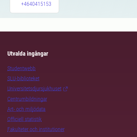
+4640415153
Utvalda ingångar
Studentwebb
SLU-biblioteket
Universitetsdjursjukhuset
Centrumbildningar
Art- och miljödata
Officiell statistik
Fakulteter och institutioner