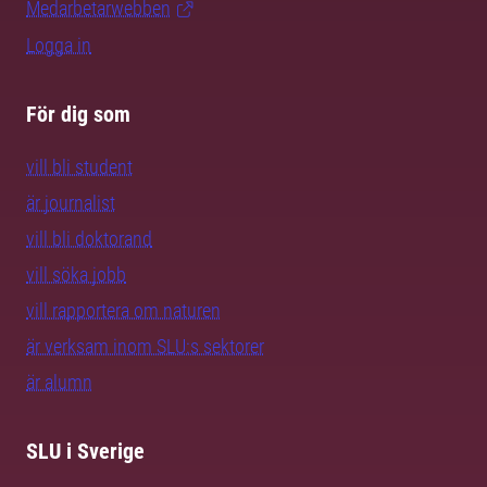
Medarbetarwebben
Logga in
För dig som
vill bli student
är journalist
vill bli doktorand
vill söka jobb
vill rapportera om naturen
är verksam inom SLU:s sektorer
är alumn
SLU i Sverige