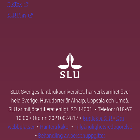
TikTok
SLU Play
SLU, Sveriges lantbruksuniversitet, har verksamhet över
hela Sverige. Huvudorter är Alnarp, Uppsala och Umeå.
SLU är miljöcertifierat enligt ISO 14001. • Telefon: 018-67
10 00 • Org nr: 202100-2817 •
Kontakta SLU
•
Om
webbplatsen
•
Hantera kakor
•
Tillgänglighetsredogörelse
•
Behandling av personuppgifter