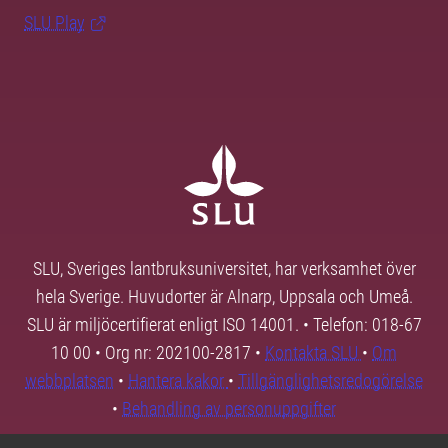
SLU Play
SLU, Sveriges lantbruksuniversitet, har verksamhet över
hela Sverige. Huvudorter är Alnarp, Uppsala och Umeå.
SLU är miljöcertifierat enligt ISO 14001. • Telefon: 018-67
10 00 • Org nr: 202100-2817 •
Kontakta SLU
•
Om
webbplatsen
•
Hantera kakor
•
Tillgänglighetsredogörelse
•
Behandling av personuppgifter