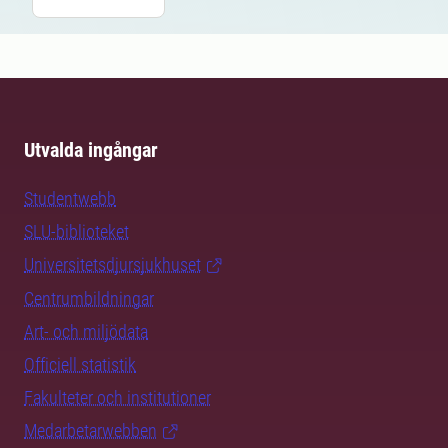
Utvalda ingångar
Studentwebb
SLU-biblioteket
Universitetsdjursjukhuset
Centrumbildningar
Art- och miljödata
Officiell statistik
Fakulteter och institutioner
Medarbetarwebben