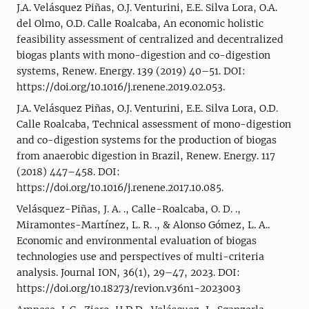
J.A. Velásquez Piñas, O.J. Venturini, E.E. Silva Lora, O.A.
del Olmo, O.D. Calle Roalcaba, An economic holistic
feasibility assessment of centralized and decentralized
biogas plants with mono-digestion and co-digestion
systems, Renew. Energy. 139 (2019) 40–51. DOI:
https://doi.org/10.1016/j.renene.2019.02.053.
J.A. Velásquez Piñas, O.J. Venturini, E.E. Silva Lora, O.D.
Calle Roalcaba, Technical assessment of mono-digestion
and co-digestion systems for the production of biogas
from anaerobic digestion in Brazil, Renew. Energy. 117
(2018) 447–458. DOI:
https://doi.org/10.1016/j.renene.2017.10.085.
Velásquez-Piñas, J. A. ., Calle-Roalcaba, O. D. .,
Miramontes-Martínez, L. R. ., & Alonso Gómez, L. A..
Economic and environmental evaluation of biogas
technologies use and perspectives of multi-criteria
analysis. Journal ION, 36(1), 29–47, 2023. DOI:
https://doi.org/10.18273/revion.v36n1-2023003