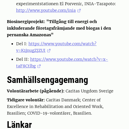
experimentstationen El Porvenir, INIA-Tarapoto:
http://www.youtube.com/inia
Biosinergiprojekt: "Tillgång till energi och
inkluderande företagsfrämjande med biogas i den
peruanska Amazonas"
Del I:
https://www.youtube.com/watch?
v=K1jnugZJZUI
Del II:
https://www.youtube.com/watch?v=x-
taF8Ctlbg
Samhällsengagemang
Volontärarbete (pågående):
Caritas Ungdom Sverige
Tidigare volontär:
Caritas Danmark; Center of
Excellence in Rehabilitation and Oriented Work,
Brasilien; COVID-19-volontärer, Brasilien.
Länkar