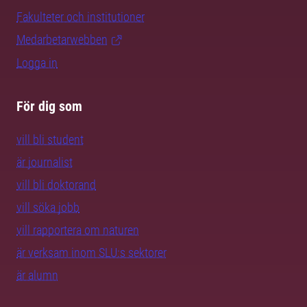
Fakulteter och institutioner
Medarbetarwebben
Logga in
För dig som
vill bli student
är journalist
vill bli doktorand
vill söka jobb
vill rapportera om naturen
är verksam inom SLU:s sektorer
är alumn