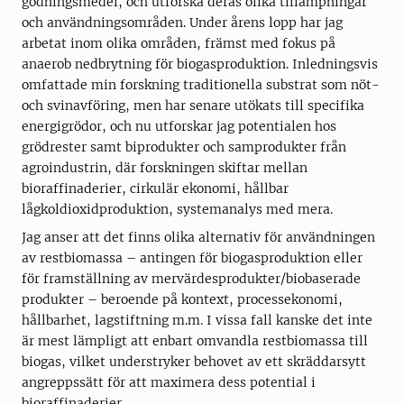
gödningsmedel, och utforska deras olika tillämpningar
och användningsområden. Under årens lopp har jag
arbetat inom olika områden, främst med fokus på
anaerob nedbrytning för biogasproduktion. Inledningsvis
omfattade min forskning traditionella substrat som nöt-
och svinavföring, men har senare utökats till specifika
energigrödor, och nu utforskar jag potentialen hos
grödrester samt biprodukter och samprodukter från
agroindustrin, där forskningen skiftar mellan
bioraffinaderier, cirkulär ekonomi, hållbar
lågkoldioxidproduktion, systemanalys med mera.
Jag anser att det finns olika alternativ för användningen
av restbiomassa – antingen för biogasproduktion eller
för framställning av mervärdesprodukter/biobaserade
produkter – beroende på kontext, processekonomi,
hållbarhet, lagstiftning m.m. I vissa fall kanske det inte
är mest lämpligt att enbart omvandla restbiomassa till
biogas, vilket understryker behovet av ett skräddarsytt
angreppssätt för att maximera dess potential i
bioraffinaderier.