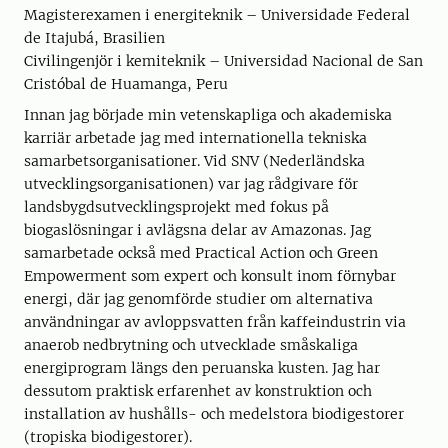
Magisterexamen i energiteknik – Universidade Federal
de Itajubá, Brasilien
Civilingenjör i kemiteknik – Universidad Nacional de San
Cristóbal de Huamanga, Peru
Innan jag började min vetenskapliga och akademiska
karriär arbetade jag med internationella tekniska
samarbetsorganisationer. Vid SNV (Nederländska
utvecklingsorganisationen) var jag rådgivare för
landsbygdsutvecklingsprojekt med fokus på
biogaslösningar i avlägsna delar av Amazonas. Jag
samarbetade också med Practical Action och Green
Empowerment som expert och konsult inom förnybar
energi, där jag genomförde studier om alternativa
användningar av avloppsvatten från kaffeindustrin via
anaerob nedbrytning och utvecklade småskaliga
energiprogram längs den peruanska kusten. Jag har
dessutom praktisk erfarenhet av konstruktion och
installation av hushålls- och medelstora biodigestorer
(tropiska biodigestorer).