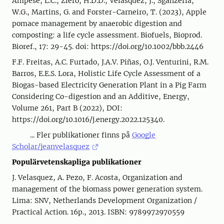
Ampese, L.C., Ziero, H.D.D., Velásquez, J., Sganzerla,
W.G., Martins, G. and Forster-Carneiro, T. (2023), Apple
pomace management by anaerobic digestion and
composting: a life cycle assessment. Biofuels, Bioprod.
Bioref., 17: 29-45. doi: https://doi.org/10.1002/bbb.2446
F.F. Freitas, A.C. Furtado, J.A.V. Piñas, O.J. Venturini, R.M.
Barros, E.E.S. Lora, Holistic Life Cycle Assessment of a
Biogas-based Electricity Generation Plant in a Pig Farm
Considering Co-digestion and an Additive, Energy,
Volume 261, Part B (2022), DOI:
https://doi.org/10.1016/j.energy.2022.125340.
... Fler publikationer finns på
Google
Scholar/jeanvelasquez
Populärvetenskapliga publikationer
J. Velasquez, A. Pezo, F. Acosta, Organization and
management of the biomass power generation system.
Lima: SNV, Netherlands Development Organization /
Practical Action. 16p., 2013. ISBN: 9789972970559