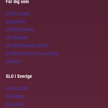
För dig som
vill bli student
är journalist
vill bli doktorand
vill söka jobb
vill rapportera om naturen
är verksam inom SLU:s sektorer
är alumn
SLU i Sverige
Alla SLU-orter
SLU Alnarp
SLU Umeå