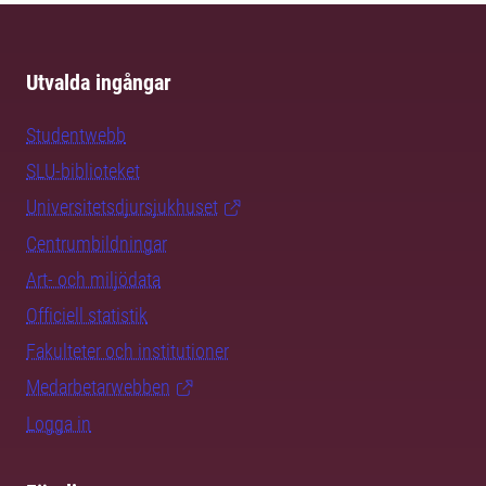
Utvalda ingångar
Studentwebb
SLU-biblioteket
Universitetsdjursjukhuset
Centrumbildningar
Art- och miljödata
Officiell statistik
Fakulteter och institutioner
Medarbetarwebben
Logga in