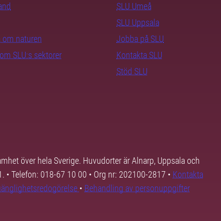
rand
SLU Umeå
SLU Uppsala
ra om naturen
Jobba på SLU
nom SLU:s sektorer
Kontakta SLU
Stöd SLU
samhet över hela Sverige. Huvudorter är Alnarp, Uppsala och
01. • Telefon: 018-67 10 00 • Org nr: 202100-2817 •
Kontakta
lgänglighetsredogörelse
•
Behandling av personuppgifter