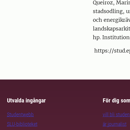
Queiroz, Marin
stadsodling, u
och energikrä
landskapsarkit
hp. Institutio
https://stud.e
Utvalda ingångar
För dig so
Studentwebb
vill bli studen
SLU-biblioteket
är journalist