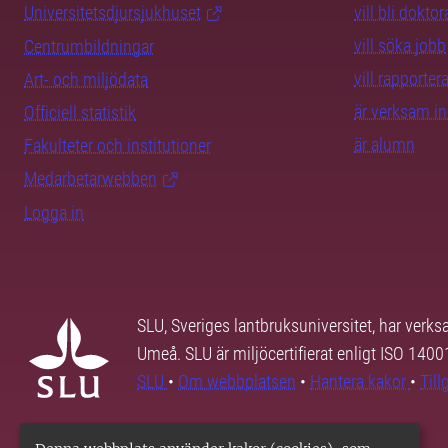
Universitetsdjursjukhuset
vill bli dokto
vill söka jobb
Centrumbildningar
vill rapporte
Art- och miljödata
är verksam i
Officiell statistik
är alumn
Fakulteter och institutioner
Medarbetarwebben
Logga in
SLU, Sveriges lantbruksuniversitet, har verk
Umeå. SLU är miljöcertifierat enligt ISO 140
SLU
•
Om webbplatsen
•
Hantera kakor
•
Til