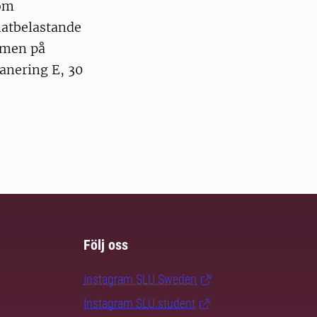
 om
matbelastande
amen på
anering E, 30
Följ oss
Instagram SLU.Sweden
Instagram SLU.student