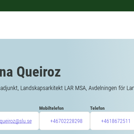
na Queiroz
sadjunkt, Landskapsarkitekt LAR MSA, Avdelningen för La
Mobiltelefon
Telefon
queiroz@slu.se
+46702228298
+4618672511