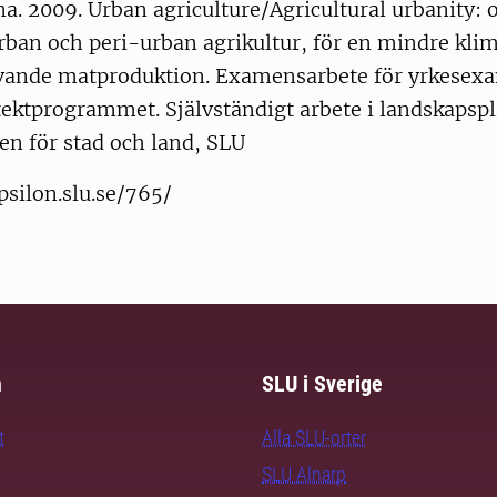
a. 2009. Urban agriculture/Agricultural urbanity:
rban och peri-urban agrikultur, för en mindre kli
vande matproduktion. Examensarbete för yrkesex
ektprogrammet. Självständigt arbete i landskapspl
nen för stad och land, SLU
psilon.slu.se/765/
m
SLU i Sverige
t
Alla SLU-orter
SLU Alnarp