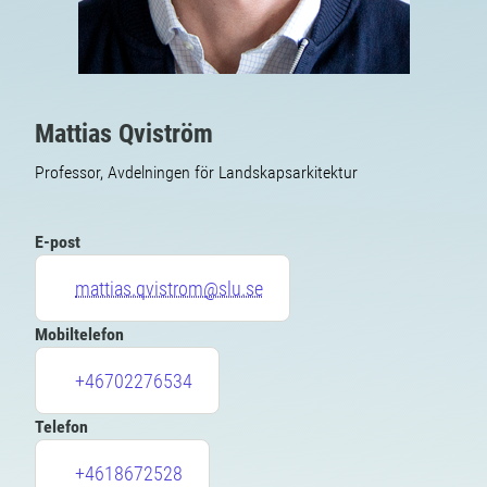
Mattias Qviström
Professor, Avdelningen för Landskapsarkitektur
E-post
mattias.qvistrom@slu.se
Mobiltelefon
+46702276534
Telefon
+4618672528