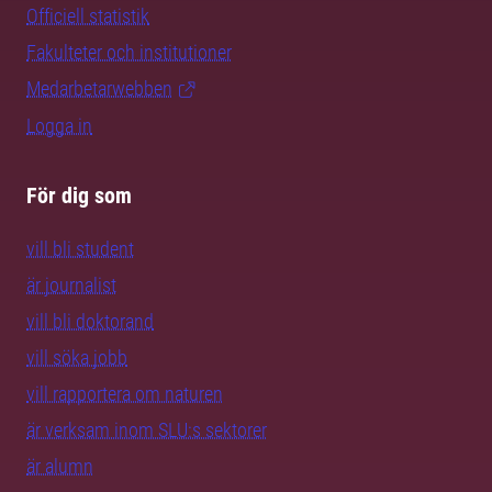
Officiell statistik
Fakulteter och institutioner
Medarbetarwebben
Logga in
För dig som
vill bli student
är journalist
vill bli doktorand
vill söka jobb
vill rapportera om naturen
är verksam inom SLU:s sektorer
är alumn