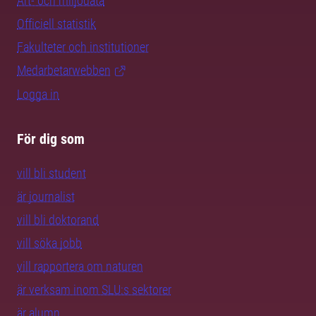
Art- och miljödata
Officiell statistik
Fakulteter och institutioner
Medarbetarwebben
Logga in
För dig som
vill bli student
är journalist
vill bli doktorand
vill söka jobb
vill rapportera om naturen
är verksam inom SLU:s sektorer
är alumn