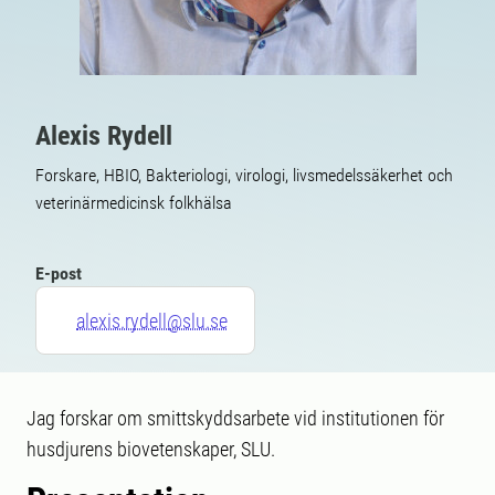
Alexis Rydell
Forskare, HBIO, Bakteriologi, virologi, livsmedelssäkerhet och
veterinärmedicinsk folkhälsa
E-post
alexis.rydell@slu.se
Jag forskar om smittskyddsarbete vid institutionen för
husdjurens biovetenskaper, SLU.