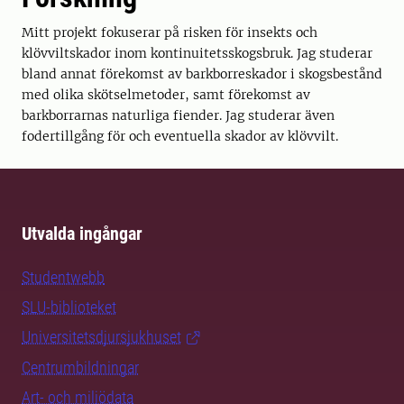
Mitt projekt fokuserar på risken för insekts och
klövviltskador inom kontinuitetsskogsbruk. Jag studerar
bland annat förekomst av barkborreskador i skogsbestånd
med olika skötselmetoder, samt förekomst av
barkborrarnas naturliga fiender. Jag studerar även
fodertillgång för och eventuella skador av klövvilt.
Utvalda ingångar
Studentwebb
SLU-biblioteket
Universitetsdjursjukhuset
Centrumbildningar
Art- och miljödata