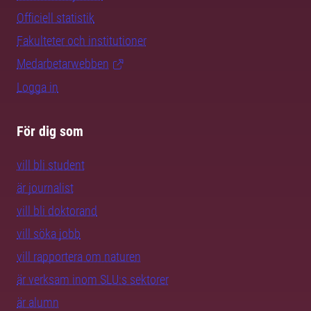
Officiell statistik
Fakulteter och institutioner
Medarbetarwebben
Logga in
För dig som
vill bli student
är journalist
vill bli doktorand
vill söka jobb
vill rapportera om naturen
är verksam inom SLU:s sektorer
är alumn