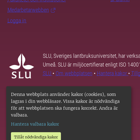
Medarbetarwebben
Logga in
SLU, Sveriges lantbruksuniversitet, har verk
Umeå. SLU är miljöcertifierat enligt ISO 140
SLU
•
Om webbplatsen
•
Hantera kakor
•
Til
Denna webbplats använder kakor (cookies), som
lagras i din webbläsare. Vissa kakor är nödvändiga
för att webbplatsen ska fungera korrekt. Andra är
valbara.
Hantera valbara kakor
Tillåt nödvändiga kakor