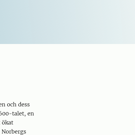
gen och dess
600-talet, en
 ökat
h Norbergs