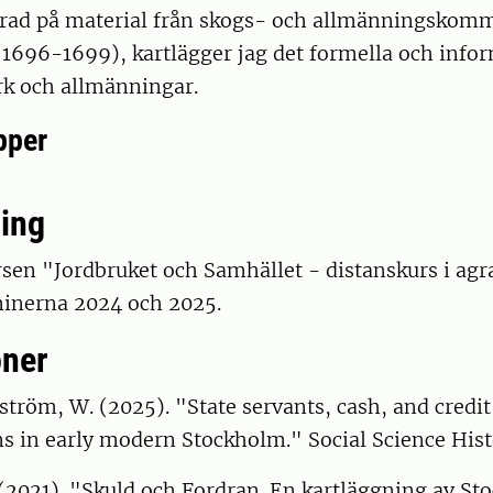
erad på material från skogs- och allmänningskomm
1696-1699), kartlägger jag det formella och info
rk och allmänningar.
pper
ing
ursen "Jordbruket och Samhället - distanskurs i agr
inerna 2024 och 2025.
oner
nström, W. (2025). "State servants, cash, and credi
s in early modern Stockholm." Social Science His
(2021). "Skuld och Fordran. En kartläggning av St