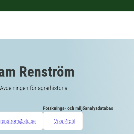
iam Renström
Avdelningen för agrarhistoria
Forsknings- och miljöanalysdatabas
.renstrom@slu.se
Visa Profil