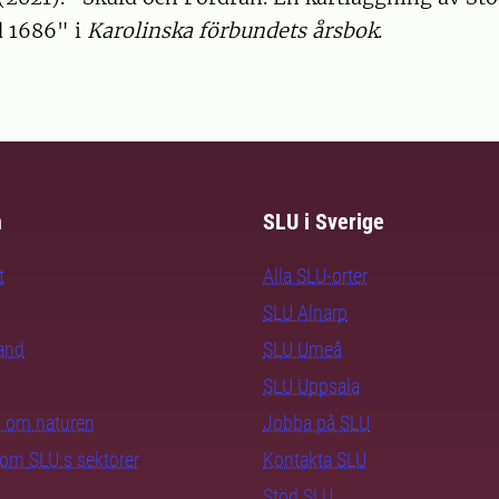
 1686" i
Karolinska förbundets årsbok
.
m
SLU i Sverige
t
Alla SLU-orter
SLU Alnarp
rand
SLU Umeå
SLU Uppsala
ra om naturen
Jobba på SLU
nom SLU:s sektorer
Kontakta SLU
Stöd SLU