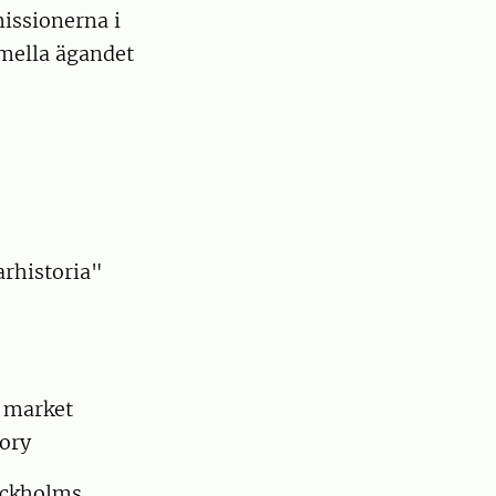
issionerna i
rmella ägandet
arhistoria"
t market
tory
ockholms