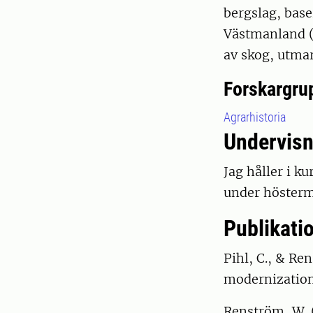
bergslag, bas
Västmanland (
av skog, utma
Forskargru
Agrarhistoria
Undervisn
Jag håller i k
under hösterm
Publikati
Pihl, C., & Re
modernization
Renström, W. 