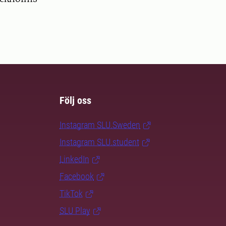
Följ oss
Instagram SLU.Sweden
Instagram SLU.student
LinkedIn
Facebook
TikTok
SLU Play