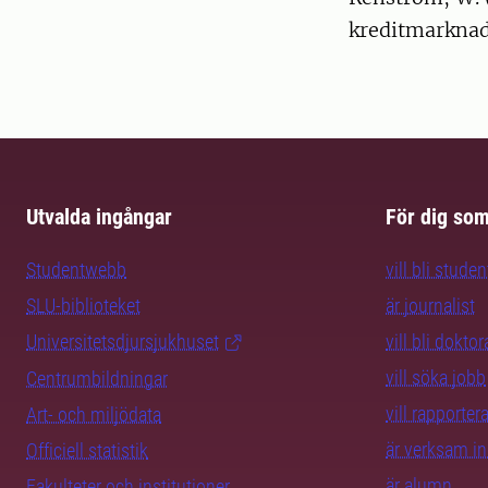
kreditmarknad
Utvalda ingångar
För dig so
Studentwebb
vill bli studen
SLU-biblioteket
är journalist
Universitetsdjursjukhuset
vill bli dokto
vill söka jobb
Centrumbildningar
vill rapporte
Art- och miljödata
är verksam i
Officiell statistik
är alumn
Fakulteter och institutioner