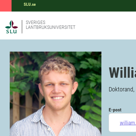
SLU.se
SVERIGES
LANTBRUKSUNIVERSITET
Will
Doktorand, 
E-post
william