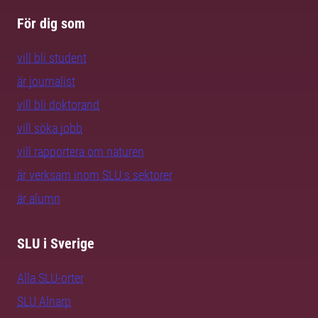
För dig som
vill bli student
är journalist
vill bli doktorand
vill söka jobb
vill rapportera om naturen
är verksam inom SLU:s sektorer
är alumn
SLU i Sverige
Alla SLU-orter
SLU Alnarp