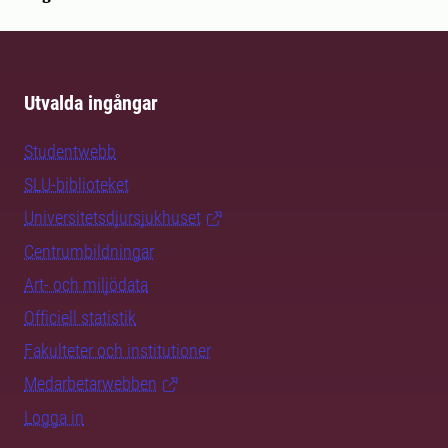
Utvalda ingångar
Studentwebb
SLU-biblioteket
Universitetsdjursjukhuset
Centrumbildningar
Art- och miljödata
Officiell statistik
Fakulteter och institutioner
Medarbetarwebben
Logga in