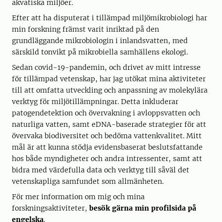
akvatiska miljöer.
Efter att ha disputerat i tillämpad miljömikrobiologi har
min forskning främst varit inriktad på den
grundläggande mikrobiologin i inlandsvatten, med
särskild tonvikt på mikrobiella samhällens ekologi.
Sedan covid-19-pandemin, och drivet av mitt intresse
för tillämpad vetenskap, har jag utökat mina aktiviteter
till att omfatta utveckling och anpassning av molekylära
verktyg för miljötillämpningar. Detta inkluderar
patogendetektion och övervakning i avloppsvatten och
naturliga vatten, samt eDNA-baserade strategier för att
övervaka biodiversitet och bedöma vattenkvalitet. Mitt
mål är att kunna stödja evidensbaserat beslutsfattande
hos både myndigheter och andra intressenter, samt att
bidra med värdefulla data och verktyg till såväl det
vetenskapliga samfundet som allmänheten.
För mer information om mig och mina
forskningsaktiviteter,
besök gärna min profilsida på
engelska
.