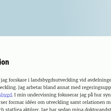
ion
jag forskare i landsbygdsutveckling vid avdelning
eckling. Jag arbetar bland annat med regeringsup
sbygd
. I min undervisning fokuserar jag på hur sy
rser formar idéer om utveckling samt relationen m
 statliga aktörer. Jag har sedan mina doktorandst