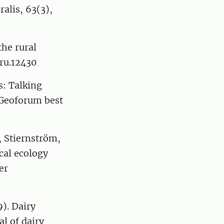
ralis, 63(3),
the rural
oru.12430
s: Talking
 Geoforum best
, Stiernström,
ical ecology
er
9). Dairy
al of dairy