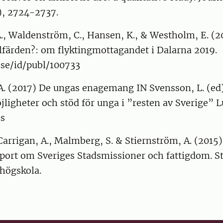
), 2724-2737.
., Waldenström, C., Hansen, K., & Westholm, E. (2
lfärden?: om flyktingmottagandet i Dalarna 2019.
u.se/id/publ/100733
A. (2017) De ungas enagemang IN Svensson, L. (ed
ligheter och stöd för unga i ”resten av Sverige” 
ss
Carrigan, A., Malmberg, S. & Stiernström, A. (2015)
apport om Sveriges Stadsmissioner och fattigdom. 
 högskola.