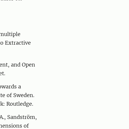
multiple
o Extractive
ment, and Open
t.
owards a
ate of Sweden.
k: Routledge.
 A., Sandström,
imensions of