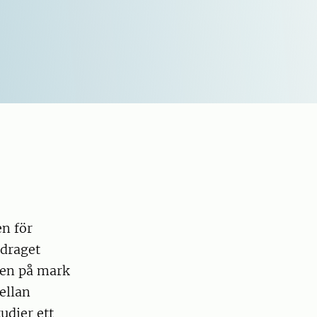
en för
pdraget
nen på mark
ellan
udier ett