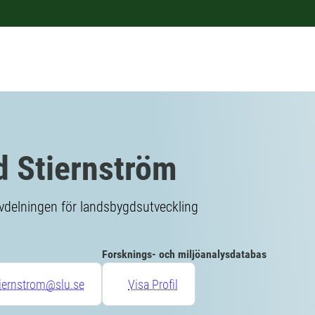
d Stiernström
vdelningen för landsbygdsutveckling
Forsknings- och miljöanalysdatabas
tiernstrom@slu.se
Visa Profil