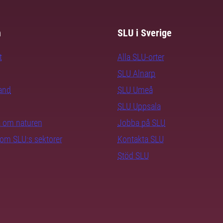
m
SLU i Sverige
t
Alla SLU-orter
SLU Alnarp
rand
SLU Umeå
SLU Uppsala
ra om naturen
Jobba på SLU
nom SLU:s sektorer
Kontakta SLU
Stöd SLU