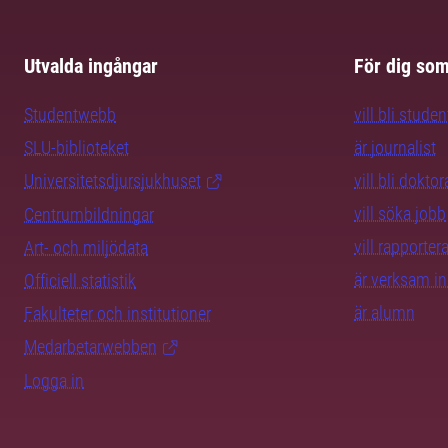
Utvalda ingångar
För dig so
Studentwebb
vill bli studen
SLU-biblioteket
är journalist
Universitetsdjursjukhuset
vill bli dokto
vill söka jobb
Centrumbildningar
vill rapporte
Art- och miljödata
är verksam i
Officiell statistik
är alumn
Fakulteter och institutioner
Medarbetarwebben
Logga in