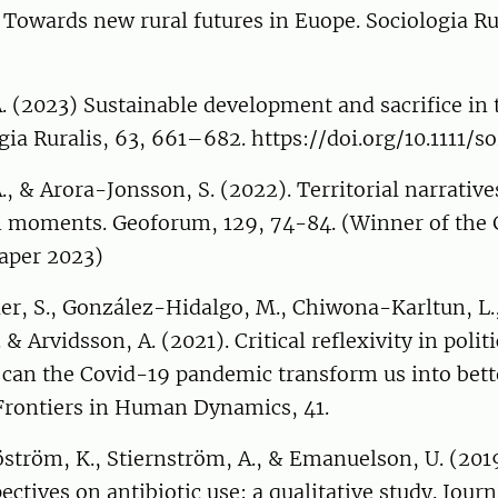
: Towards new rural futures in Euope. Sociologia Ru
. (2023) Sustainable development and sacrifice in 
gia Ruralis, 63, 661–682. https://doi.org/10.1111/s
., & Arora-Jonsson, S. (2022). Territorial narrative
n moments. Geoforum, 129, 74-84. (Winner of the
aper 2023)
er, S., González-Hidalgo, M., Chiwona-Karltun, L.
.. & Arvidsson, A. (2021). Critical reflexivity in polit
 can the Covid-19 pandemic transform us into bett
 Frontiers in Human Dynamics, 41.
jöström, K., Stiernström, A., & Emanuelson, U. (201
ctives on antibiotic use: a qualitative study. Journ