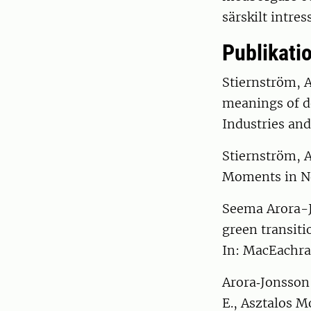
särskilt intre
Publikatio
Stiernström, 
meanings of d
Industries and
Stiernström, 
Moments in No
Seema Arora-J
green transiti
In: MacEachra
Arora‐Jonsson,
E., Asztalos Mo