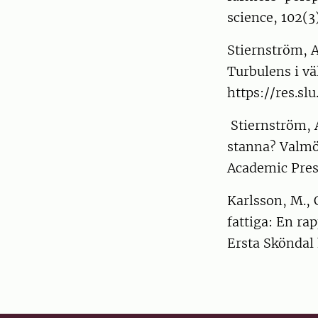
science, 102(3
Stiernström, A
Turbulens i vä
https://res.sl
Stiernström, 
stanna? Valmöj
Academic Pre
Karlsson, M., 
fattiga: En r
Ersta Sköndal