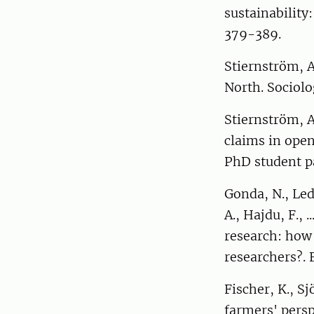
sustainability
379-389.
Stiernström, A
North. Sociolo
Stiernström, A
claims in ope
PhD student p
Gonda, N., Led
A., Hajdu, F., .
research: how
researchers?.
Fischer, K., S
farmers' perspe