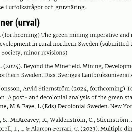
sse i urfolksfrågor och gruvnäring.
ner (urval)
A (forthcoming) The green mining imperative and 
evelopment in rural northern Sweden (submitted t
 Society, minor revisions)
A. (2024). Beyond the Minefield. Mining, Develop
rthern Sweden. Diss. Sveriges Lantbruksuniversite
onsson, Arvid Stiernström (2024, forthcoming) T
on: A post- and decolonial analysis of the green st
ne, M & Faye, L (Eds) Decolonial Sweden. New Yor
 S., McAreavey, R., Waldenström, C., Stiernström,
rell, I., ... & Alarcon‐Ferrari, C. (2023). Multiple d