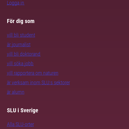
Logga in
För dig som
vill bli student
är journalist
vill bli doktorand
vill söka jobb
vill rapportera om naturen
är verksam inom SLU:s sektorer
är alumn
SLU i Sverige
Alla SLU-orter