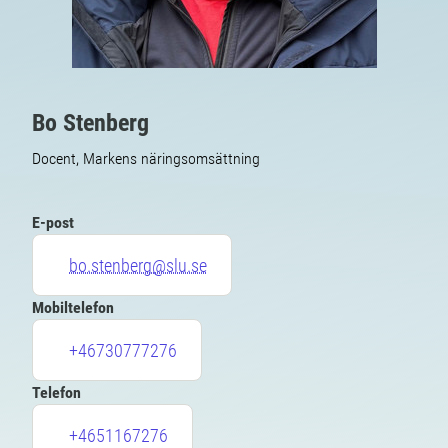
Bo Stenberg
Docent, Markens näringsomsättning
E-post
bo.stenberg@slu.se
Mobiltelefon
+46730777276
Telefon
+4651167276