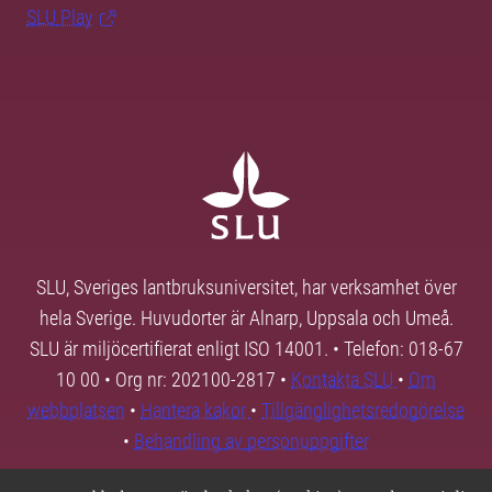
SLU Play
SLU, Sveriges lantbruksuniversitet, har verksamhet över
hela Sverige. Huvudorter är Alnarp, Uppsala och Umeå.
SLU är miljöcertifierat enligt ISO 14001. • Telefon: 018-67
10 00 • Org nr: 202100-2817 •
Kontakta SLU
•
Om
webbplatsen
•
Hantera kakor
•
Tillgänglighetsredogörelse
•
Behandling av personuppgifter