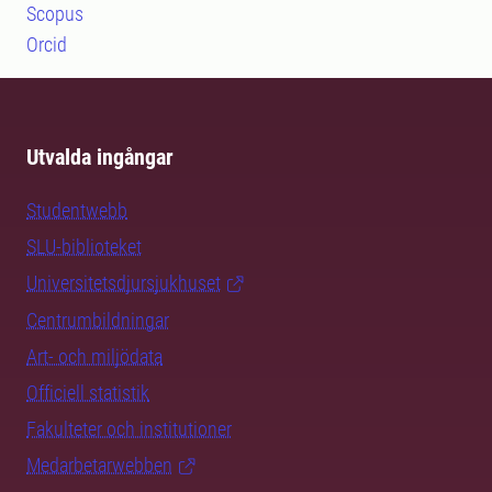
Scopus
Orcid
Utvalda ingångar
Studentwebb
SLU-biblioteket
Universitetsdjursjukhuset
Centrumbildningar
Art- och miljödata
Officiell statistik
Fakulteter och institutioner
Medarbetarwebben