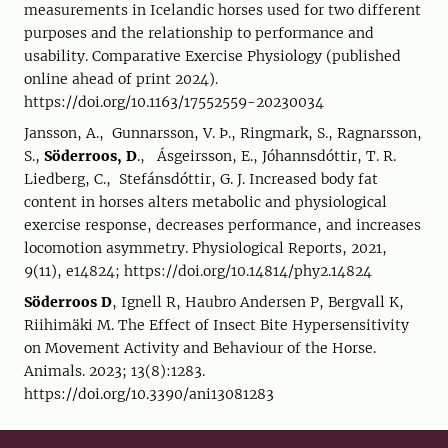
measurements in Icelandic horses used for two different
purposes and the relationship to performance and
usability. Comparative Exercise Physiology (published
online ahead of print 2024).
https://doi.org/10.1163/17552559-20230034
Jansson, A., Gunnarsson, V. Þ., Ringmark, S., Ragnarsson,
S.,
Söderroos, D
., Ásgeirsson, E., Jóhannsdóttir, T. R.
Liedberg, C., Stefánsdóttir, G. J. Increased body fat
content in horses alters metabolic and physiological
exercise response, decreases performance, and increases
locomotion asymmetry. Physiological Reports, 2021,
9(11), e14824; https://doi.org/10.14814/phy2.14824
Söderroos D
, Ignell R, Haubro Andersen P, Bergvall K,
Riihimäki M. The Effect of Insect Bite Hypersensitivity
on Movement Activity and Behaviour of the Horse.
Animals. 2023; 13(8):1283.
https://doi.org/10.3390/ani13081283