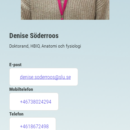
Denise Söderroos
Doktorand, HBIO, Anatomi och fysiologi
E-post
denise.soderroos@slu.se
Mobiltelefon
+46738024294
Telefon
+4618672498