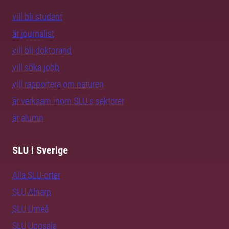
vill bli student
är journalist
vill bli doktorand
vill söka jobb
vill rapportera om naturen
är verksam inom SLU:s sektorer
är alumn
SLU i Sverige
Alla SLU-orter
SLU Alnarp
SLU Umeå
SLU Uppsala