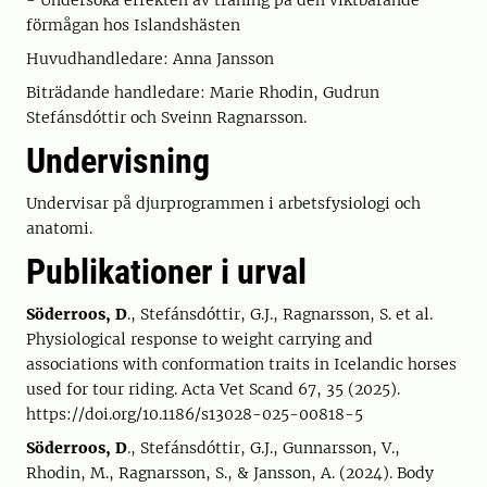
- Undersöka effekten av träning på den viktbärande
förmågan hos Islandshästen
Huvudhandledare: Anna Jansson
Biträdande handledare: Marie Rhodin, Gudrun
Stefánsdóttir och Sveinn Ragnarsson.
Undervisning
Undervisar på djurprogrammen i arbetsfysiologi och
anatomi.
Publikationer i urval
Söderroos, D
., Stefánsdóttir, G.J., Ragnarsson, S. et al.
Physiological response to weight carrying and
associations with conformation traits in Icelandic horses
used for tour riding. Acta Vet Scand 67, 35 (2025).
https://doi.org/10.1186/s13028-025-00818-5
Söderroos, D
., Stefánsdóttir, G.J., Gunnarsson, V.,
Rhodin, M., Ragnarsson, S., & Jansson, A. (2024). Body