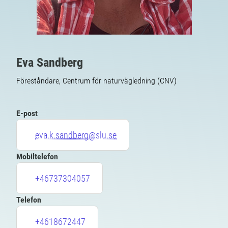
Eva Sandberg
Föreståndare, Centrum för naturvägledning (CNV)
E-post
eva.k.sandberg@slu.se
Mobiltelefon
+46737304057
Telefon
+4618672447