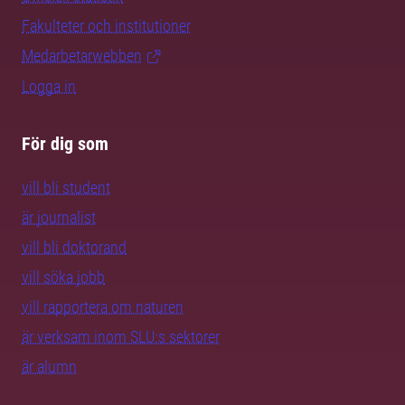
Fakulteter och institutioner
Medarbetarwebben
Logga in
För dig som
vill bli student
är journalist
vill bli doktorand
vill söka jobb
vill rapportera om naturen
är verksam inom SLU:s sektorer
är alumn