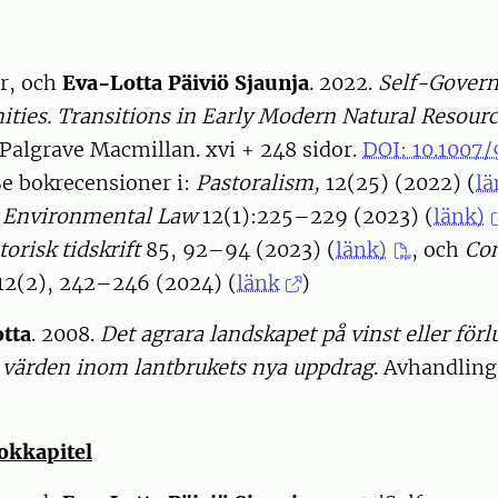
er, och
Eva-Lotta Päiviö Sjaunja
. 2022.
Self-Gover
ies. Transitions in Early Modern Natural Resour
 Palgrave Macmillan. xvi + 248 sidor.
DOI: 10.1007
Se bokrecensioner i:
Pastoralism,
12(25) (2022) (
lä
l Environmental Law
12(1):225–229 (2023) (
länk)
orisk tidskrift
85, 92–94 (2023) (
länk)
, och
Co
12(2), 242–246 (2024) (
länk
)
otta
. 2008.
Det agrara landskapet på vinst eller förl
a värden inom lantbrukets nya uppdrag
. Avhandling
]
bokkapitel