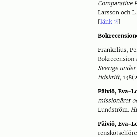
Comparative P
Larsson och L.
[
länk
]
Bokrecension
Frankelius, Pe
Bokrecension
Sverige under
tidskrift
, 138(
Päiviö, Eva-L
missionärer o
Lundström.
Hi
Päiviö, Eva-L
renskötselföret