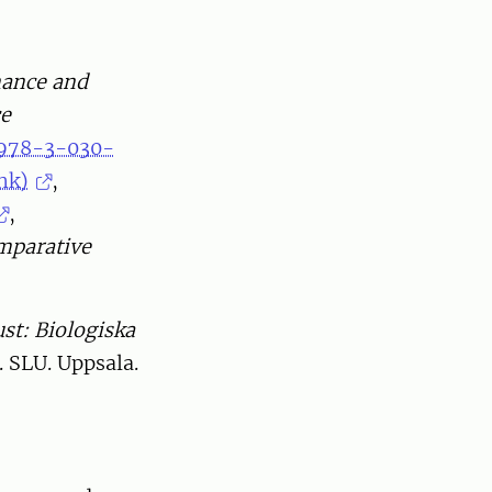
nance and
ce
/978-3-030-
nk)
,
,
mparative
ust: Biologiska
. SLU. Uppsala.