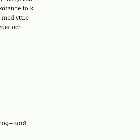
ötande folk.
l med yttre
gder och
 2009–2018