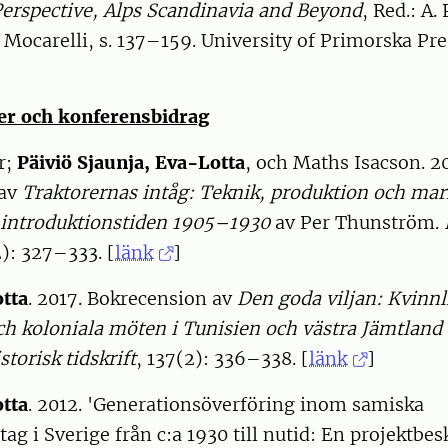
erspective, Alps Scandinavia and Beyond
, Red.: A. 
 Mocarelli, s. 137–159. University of Primorska Pre
er och konferensbidrag
r;
Päiviö Sjaunja, Eva-Lotta
, och Maths Isacson. 2
 av
Traktorernas intåg: Teknik, produktion och mar
 introduktionstiden 1905–1930
av Per Thunström.
2): 327–333. [
länk
]
otta
. 2017. Bokrecension av
Den goda viljan: Kvinnl
ch koloniala möten i Tunisien och västra Jämtland
storisk tidskrift
, 137(2): 336–338. [
länk
]
otta
. 2012. 'Generationsöverföring inom samiska
ag i Sverige från c:a 1930 till nutid: En projektbes