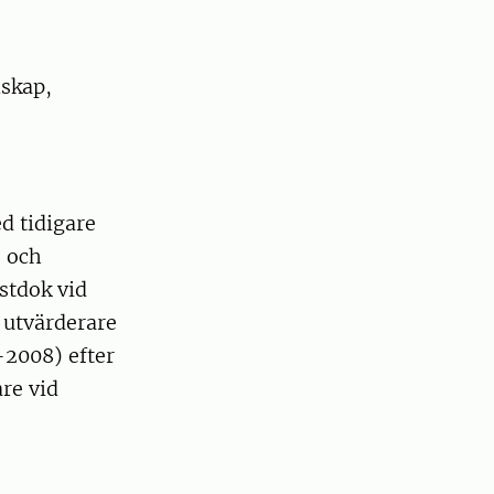
nskap,
d tidigare
) och
stdok vid
 utvärderare
–2008) efter
re vid