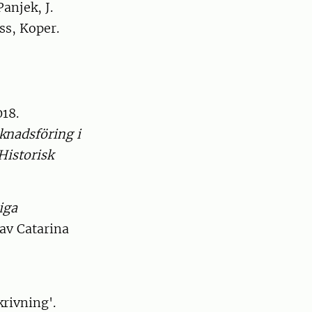
Panjek, J.
ss, Koper.
018.
knadsföring i
Historisk
iga
av Catarina
krivning'.