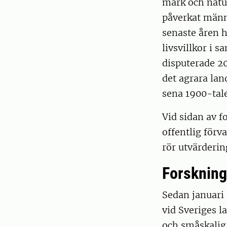
mark och natur
påverkat männi
senaste åren 
livsvillkor i 
disputerade 2
det agrara lan
sena 1900-tale
Vid sidan av 
offentlig för
rör utvärderin
Forskning
Sedan januari 
vid Sveriges l
och småskalig 