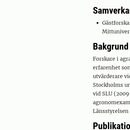
Samverka
Gästforska
Mittuniver
Bakgrund
Forskare i agr
erfarenhet so
utvärderare vi
Stockholms un
vid SLU (2009
agronomexamen
Länsstyrelsen
Publikati