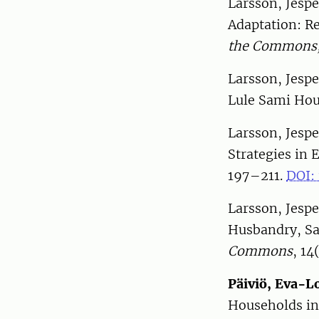
Larsson, Jesp
Adaptation: Re
the Commons
Larsson, Jesp
Lule Sami Hou
Larsson, Jesp
Strategies in
197–211.
DOI: 
Larsson, Jesp
Husbandry, Sa
Commons
, 14
Päiviö, Eva-L
Households in