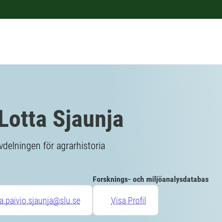
Lotta Sjaunja
vdelningen för agrarhistoria
Forsknings- och miljöanalysdatabas
ta.paivio.sjaunja@slu.se
Visa Profil