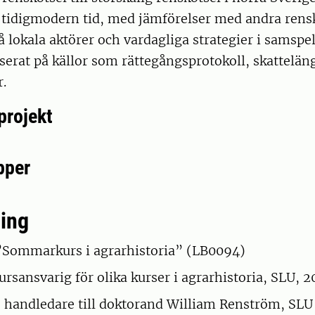
 tidigmodern tid, med jämförelser med andra rensk
å lokala aktörer och vardagliga strategier i samspe
aserat på källor som rättegångsprotokoll, skattelän
r.
projekt
pper
ing
”Sommarkurs i agrarhistoria” (LB0094)
kursansvarig för olika kurser i agrarhistoria, SLU,
 handledare till doktorand William Renström, SLU