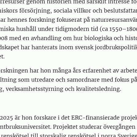
resurser genom historien med särskilt intresse fö
skors försörjning, sociala villkor och beslutsfatt
har hennes forskning fokuserat på naturresursanv
samiska hushåll under tidigmodern tid (ca 1550–180
008 med en avhandling om hur biologiska och histo
dskapet har hanterats inom svensk jordbrukspoliti
t.
forskningen har hon många års erfarenhet av arbet
valtning som utredare och samordnare med fokus p
g, verksamhetsstyrning och kvalitetsledning.
2025 är hon forskare i det ERC-finansierade proje
antbruksuniversitet. Projektet studerar övergången f
renskötsel till storskalig renskötsel i norra Sverig