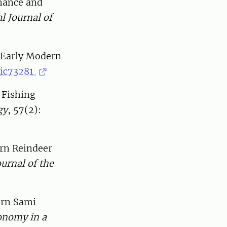
rnance and
l Journal of
y Early Modern
tic73281
 Fishing
gy
, 57(2):
ern Reindeer
ournal of the
dern Sami
onomy in a