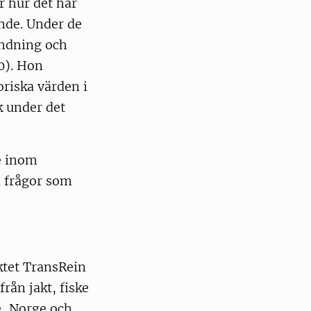
r hur det har
ande. Under de
ändning och
0). Hon
riska värden i
k under det
e inom
å frågor som
ktet TransRein
rån jakt, fiske
e, Norge och