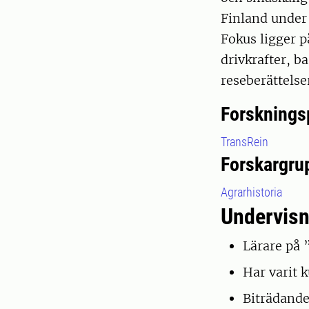
Finland under
Fokus ligger p
drivkrafter, b
reseberättelse
Forsknings
TransRein
Forskargru
Agrarhistoria
Undervisn
Lärare på 
Har varit 
Biträdande