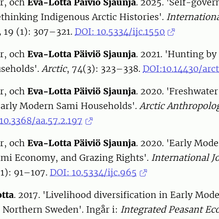
er, och
Eva-Lotta Päiviö Sjaunja
. 2025. 'Self-gove
thinking Indigenous Arctic Histories'.
Internationa
,
19 (1): 307–321.
DOI: 10.5334/ijc.1550
er, och
Eva-Lotta Päiviö Sjaunja
. 2021. 'Hunting b
seholds'.
Arctic
, 74(3): 323–338.
DOI:10.14430/arc
er, och
Eva-Lotta Päiviö Sjaunja
. 2020. 'Freshwater
 Early Modern Sami Households'.
Arctic Anthropolo
10.3368/aa.57.2.197
er, och
Eva-Lotta Päiviö Sjaunja
. 2020. 'Early Mod
mi Economy, and Grazing Rights'.
International J
(1): 91–107.
DOI: 10.5334/ijc.965
otta
. 2017. 'Livelihood diversification in Early Mo
 Northern Sweden'. Ingår i:
Integrated Peasant Ec