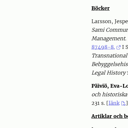
Böcker
Larsson, Jesp
Sami Communit
Management
.
87498-8.
I 
Transnationa
Bebyggelsehist
Legal History
Päiviö, Eva-L
och historisk
231 s. [
länk
Artiklar och 