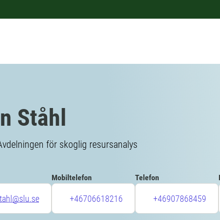
n Ståhl
Avdelningen för skoglig resursanalys
Mobiltelefon
Telefon
tahl@slu.se
+46706618216
+46907868459