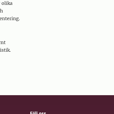
 olika
ch
entering.
amt
stik.
Följ oss