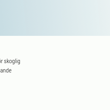
ör skoglig
öpande