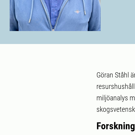
Göran Ståhl är
resurshushåll
miljöanalys m
skogsvetensk
Forskning