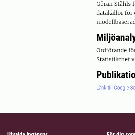
Göran Ståhls 
datakällor för
modellbaserad
Miljöanal
Ordförande fö
Statistikchef 
Publikati
Länk till Google S
Utvalda ingångar
För dig so