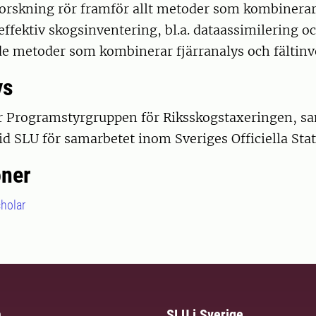
forskning rör framför allt metoder som kombinerar
 effektiv skogsinventering, bl.a. dataassimilering o
e metoder som kombinerar fjärranalys och fältinv
ys
r Programstyrgruppen för Riksskogstaxeringen, s
vid SLU för samarbetet inom Sveriges Officiella Stati
oner
cholar
m
SLU i Sverige