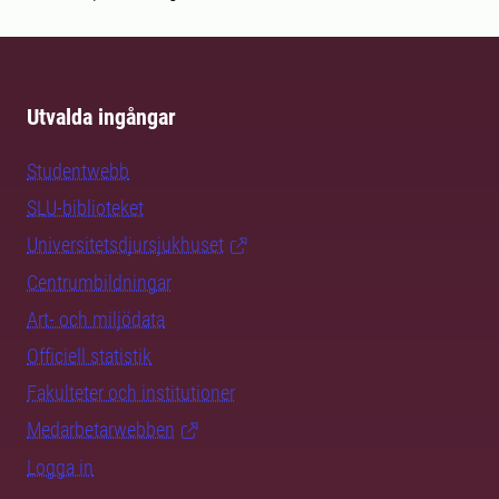
Utvalda ingångar
Studentwebb
SLU-biblioteket
Universitetsdjursjukhuset
Centrumbildningar
Art- och miljödata
Officiell statistik
Fakulteter och institutioner
Medarbetarwebben
Logga in