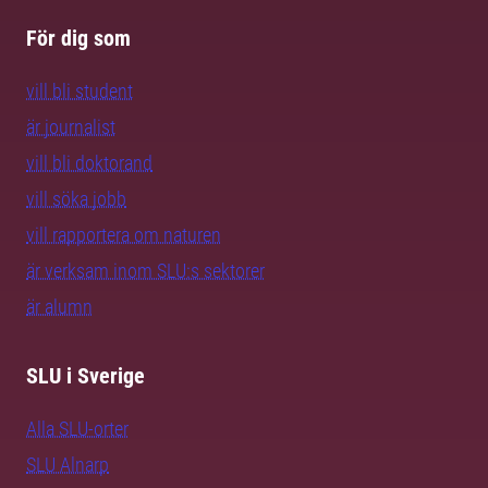
För dig som
vill bli student
är journalist
vill bli doktorand
vill söka jobb
vill rapportera om naturen
är verksam inom SLU:s sektorer
är alumn
SLU i Sverige
Alla SLU-orter
SLU Alnarp