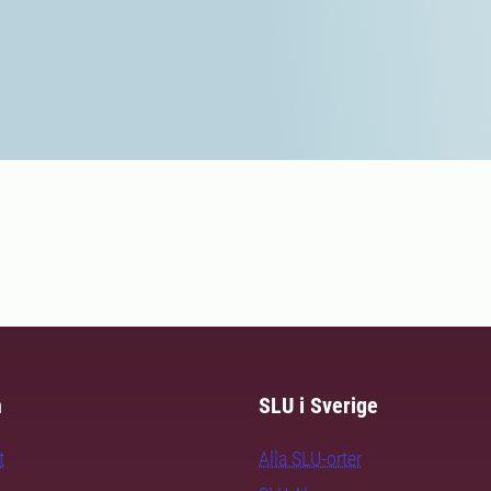
m
SLU i Sverige
t
Alla SLU-orter