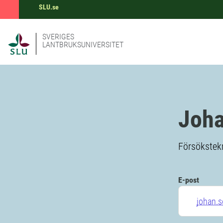
SLU.se
SVERIGES
LANTBRUKSUNIVERSITET
Joha
Försökstekn
E-post
johan.s