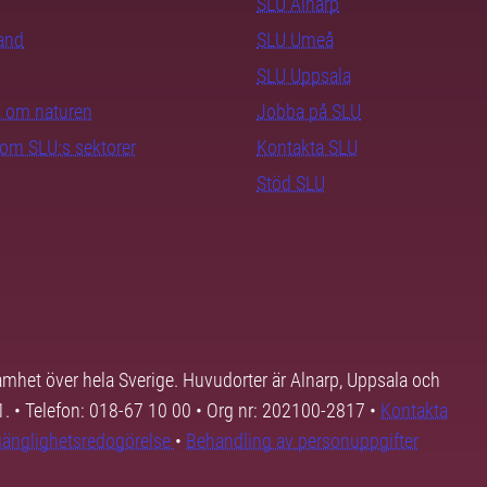
SLU Alnarp
rand
SLU Umeå
SLU Uppsala
ra om naturen
Jobba på SLU
nom SLU:s sektorer
Kontakta SLU
Stöd SLU
samhet över hela Sverige. Huvudorter är Alnarp, Uppsala och
01. • Telefon: 018-67 10 00 • Org nr: 202100-2817 •
Kontakta
lgänglighetsredogörelse
•
Behandling av personuppgifter