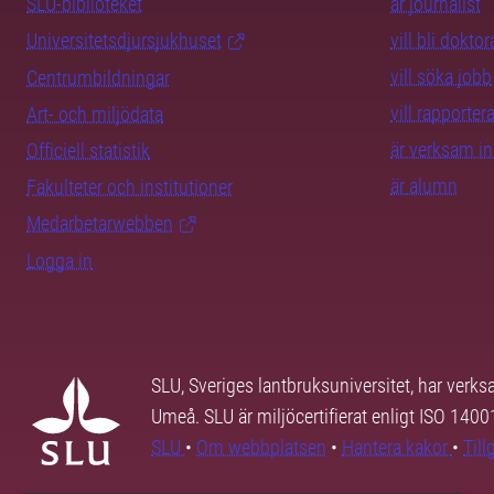
SLU-biblioteket
är journalist
Universitetsdjursjukhuset
vill bli dokto
vill söka jobb
Centrumbildningar
vill rapporte
Art- och miljödata
är verksam i
Officiell statistik
är alumn
Fakulteter och institutioner
Medarbetarwebben
Logga in
SLU, Sveriges lantbruksuniversitet, har verk
Umeå. SLU är miljöcertifierat enligt ISO 140
SLU
•
Om webbplatsen
•
Hantera kakor
•
Til