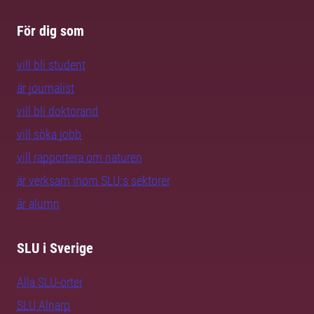
För dig som
vill bli student
är journalist
vill bli doktorand
vill söka jobb
vill rapportera om naturen
är verksam inom SLU:s sektorer
är alumn
SLU i Sverige
Alla SLU-orter
SLU Alnarp