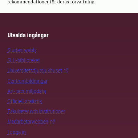
rekommendationer för deras förvaltning.
Utvalda ingångar
Studentwebb
SLU-biblioteket
Universitetsdjursjukhuset
Centrumbildningar
Art- och miljödata
Officiell statistik
Fakulteter och institutioner
Medarbetarwebben
Logga in