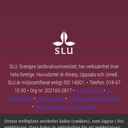
SLU, Sveriges lantbruksuniversitet, har verksamhet över
hela Sverige. Huvudorter är Alnarp, Uppsala och Umeå.
SLU är miljöcertifierat enligt ISO 14001. • Telefon: 018-67
10 00 • Org nr: 202100-2817 •
Kontakta SLU
•
Om
webbplatsen
•
Hantera kakor
•
Tillgänglighetsredogörelse
•
Behandling av personuppgifter
Denna webbplats använder kakor (cookies), som lagras i din
webbläsare. Vissa kakor är nödvändiga för att webbplatsen