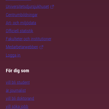
Universitetsdjursjukhuset
Centrumbildningar
Art- och miljödata
Officiell statistik
Fakulteter och institutioner
Medarbetarwebben
Logga in
För dig som
vill bli student
är journalist
vill bli doktorand
vill söka jobb