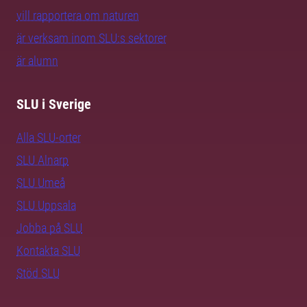
vill rapportera om naturen
är verksam inom SLU:s sektorer
är alumn
SLU i Sverige
Alla SLU-orter
SLU Alnarp
SLU Umeå
SLU Uppsala
Jobba på SLU
Kontakta SLU
Stöd SLU