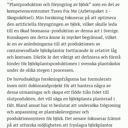
”Plantproduktion och föryngring av björk” som en del av
kompetenscentrumet Trees For Me (Arbetspaket 2 -
Skogsskötsel). Min forskning fokuserar på att optimera
den artificiella föryngringen av björk, vilket skulle leda
till en ökad biomassa-produktion av denna art i Sverige.
Kunskapen om detta ämne är mycket begränsad, vilket
är en av anledningarna till att produktionen av
containerodlade björkplantor fortfarande är relativt låg
och kostsam. Därför är det viktigt att definiera och förstå
hinder för björkplantsproduktionen i svenska plantskolor
under de olika stegen i processen.
De huvudsakliga forskningsfrågorna har formulerats
inom mitt doktorandprojekt för att hantera några av
dessa utmaningar och skapa ett flöde från fröet till
slutprodukten, det vill säga en björkplanta planterad i
fält. Bland annat har vi beslutat att undersöka frögroning
och anpassning av plantskoleregimer och
produktionssystem för björk. Det senare fokuserar främst
på att utforska möjligheten att fryslagra björkplantor