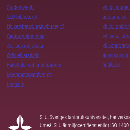
Studentwebb
vill bli studen
SLU-biblioteket
är journalist
Universitetsdjursjukhuset
vill bli dokto
vill söka jobb
Centrumbildningar
vill rapporte
Art- och miljödata
är verksam i
Officiell statistik
är alumn
Fakulteter och institutioner
Medarbetarwebben
Logga in
SLU, Sveriges lantbruksuniversitet, har verk
Umeå. SLU är miljöcertifierat enligt ISO 140