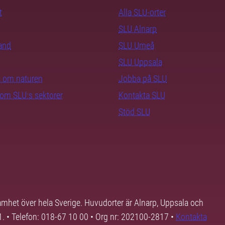
t
Alla SLU-orter
SLU Alnarp
rand
SLU Umeå
SLU Uppsala
ra om naturen
Jobba på SLU
nom SLU:s sektorer
Kontakta SLU
Stöd SLU
samhet över hela Sverige. Huvudorter är Alnarp, Uppsala och
01. • Telefon: 018-67 10 00 • Org nr: 202100-2817 •
Kontakta