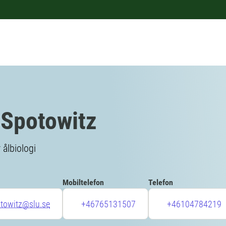
 Spotowitz
 ålbiologi
Mobiltelefon
Telefon
otowitz@slu.se
+46765131507
+46104784219