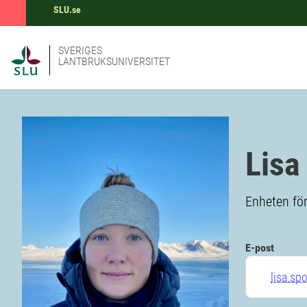
SLU.se
SVERIGES
LANTBRUKSUNIVERSITET
Lisa
Enheten för
E-post
lisa.sp