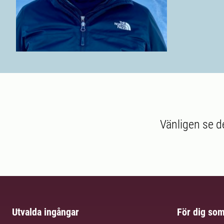
Vänligen se d
Utvalda ingångar
För dig so