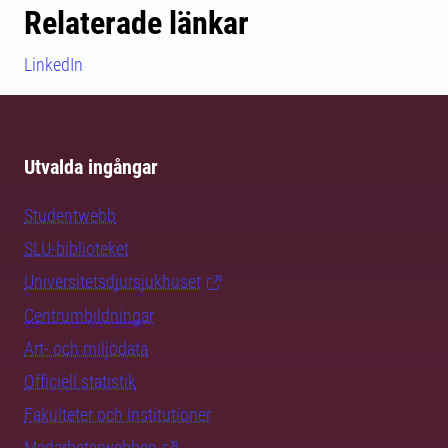
Relaterade länkar
LinkedIn
Utvalda ingångar
Studentwebb
SLU-biblioteket
Universitetsdjursjukhuset
Centrumbildningar
Art- och miljödata
Officiell statistik
Fakulteter och institutioner
Medarbetarwebben