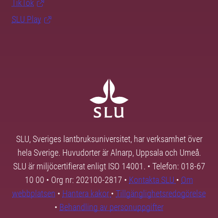
TikTok
SLU Play
SLU, Sveriges lantbruksuniversitet, har verksamhet över
hela Sverige. Huvudorter är Alnarp, Uppsala och Umeå.
SLU är miljöcertifierat enligt ISO 14001. • Telefon: 018-67
10 00 • Org nr: 202100-2817 •
Kontakta SLU
•
Om
webbplatsen
•
Hantera kakor
•
Tillgänglighetsredogörelse
•
Behandling av personuppgifter