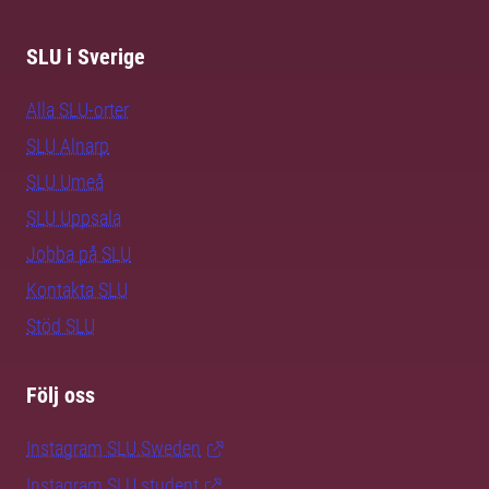
SLU i Sverige
Alla SLU-orter
SLU Alnarp
SLU Umeå
SLU Uppsala
Jobba på SLU
Kontakta SLU
Stöd SLU
Följ oss
Instagram SLU.Sweden
Instagram SLU.student