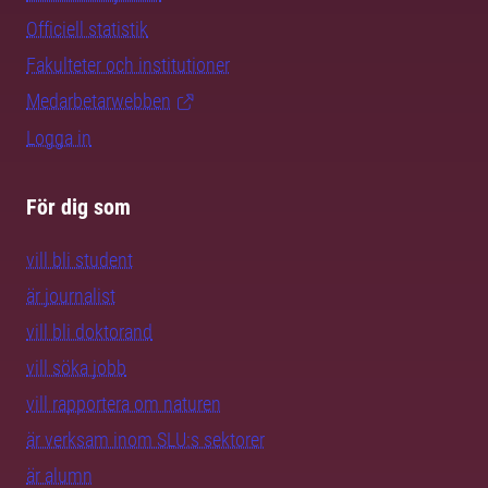
Officiell statistik
Fakulteter och institutioner
Medarbetarwebben
Logga in
För dig som
vill bli student
är journalist
vill bli doktorand
vill söka jobb
vill rapportera om naturen
är verksam inom SLU:s sektorer
är alumn