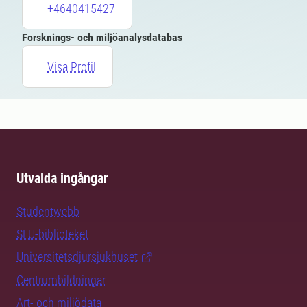
+4640415427
Forsknings- och miljöanalysdatabas
Visa Profil
Utvalda ingångar
Studentwebb
SLU-biblioteket
Universitetsdjursjukhuset
Centrumbildningar
Art- och miljödata