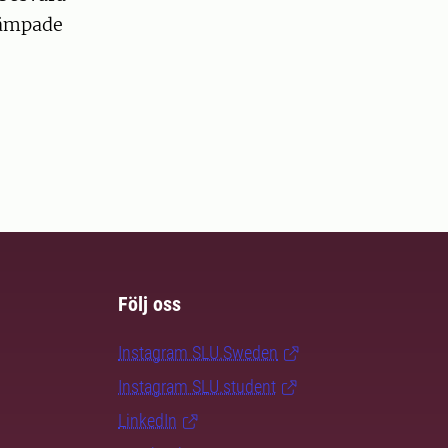
lämpade
Följ oss
Instagram SLU.Sweden
Instagram SLU.student
LinkedIn