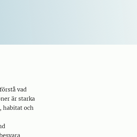
förstå vad
oner är starka
, habitat och
nd
 besvara