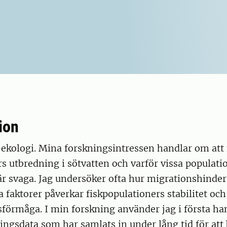
ion
i ekologi. Mina forskningsintressen handlar om att 
rs utbredning i sötvatten och varför vissa populati
r svaga. Jag undersöker ofta hur migrationshinder
 faktorer påverkar fiskpopulationers stabilitet och
förmåga. I min forskning använder jag i första ha
ngsdata som har samlats in under lång tid för att