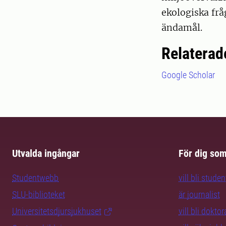
ekologiska frå
ändamål.
Relaterad
Google Scholar
Utvalda ingångar
För dig so
Studentwebb
vill bli studen
SLU-biblioteket
är journalist
Universitetsdjursjukhuset
vill bli dokto