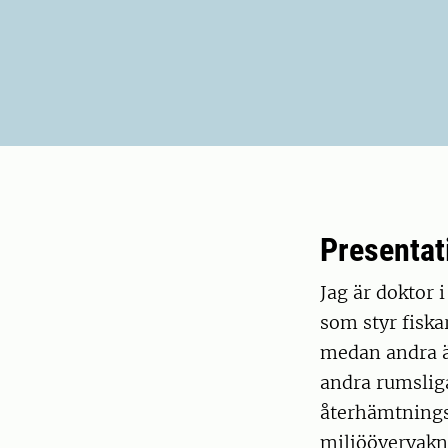
Presentat
Jag är doktor 
som styr fiska
medan andra ä
andra rumsliga
återhämtnings
miljöövervakni