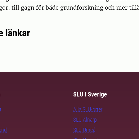
gor, till gagn för både grundforskning och mer til
e länkar
m
SLU i Sverige
t
Alla SLU-orter
SLU Alnarp
rand
SLU Umeå