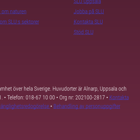
SLU Uppsala
ra om naturen
Jobba på SLU
nom SLU:s sektorer
Kontakta SLU
Stöd SLU
samhet över hela Sverige. Huvudorter är Alnarp, Uppsala och
01. • Telefon: 018-67 10 00 • Org nr: 202100-2817 •
Kontakta
lgänglighetsredogörelse
•
Behandling av personuppgifter