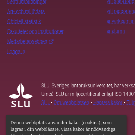
vill söka jobb
Centrumbildningar
vill rapporte
Art- och miljödata
är verksam i
Officiell statistik
är alumn
Fakulteter och institutioner
Medarbetarwebben
Logga in
SLU, Sveriges lantbruksuniversitet, har verk
Umeå. SLU är miljöcertifierat enligt ISO 140
SLU
•
Om webbplatsen
•
Hantera kakor
•
Til
Denna webbplats använder kakor (cookies), som
lagras i din webbläsare. Vissa kakor är nödvändiga