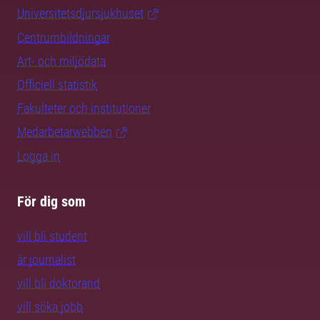
Universitetsdjursjukhuset
Centrumbildningar
Art- och miljödata
Officiell statistik
Fakulteter och institutioner
Medarbetarwebben
Logga in
För dig som
vill bli student
är journalist
vill bli doktorand
vill söka jobb