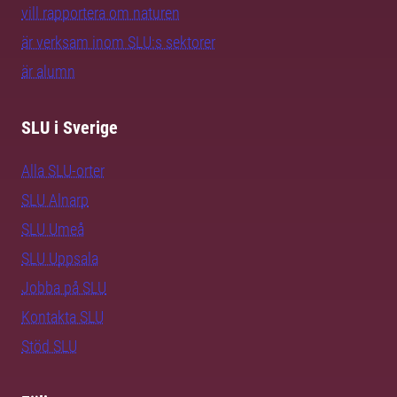
vill rapportera om naturen
är verksam inom SLU:s sektorer
är alumn
SLU i Sverige
Alla SLU-orter
SLU Alnarp
SLU Umeå
SLU Uppsala
Jobba på SLU
Kontakta SLU
Stöd SLU