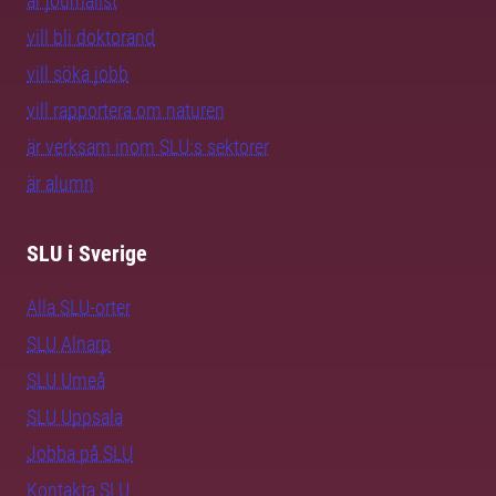
är journalist
vill bli doktorand
vill söka jobb
vill rapportera om naturen
är verksam inom SLU:s sektorer
är alumn
SLU i Sverige
Alla SLU-orter
SLU Alnarp
SLU Umeå
SLU Uppsala
Jobba på SLU
Kontakta SLU