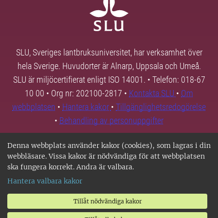
SLU, Sveriges lantbruksuniversitet, har verksamhet över
hela Sverige. Huvudorter är Alnarp, Uppsala och Umeå.
SLU är miljöcertifierat enligt ISO 14001. • Telefon: 018-67
10 00 • Org nr: 202100-2817 •
Kontakta SLU
•
Om
webbplatsen
•
Hantera kakor
•
Tillgänglighetsredogörelse
•
Behandling av personuppgifter
Denna webbplats använder kakor (cookies), som lagras i din
webbläsare. Vissa kakor är nödvändiga för att webbplatsen
ska fungera korrekt. Andra är valbara.
Hantera valbara kakor
Tillåt nödvändiga kakor