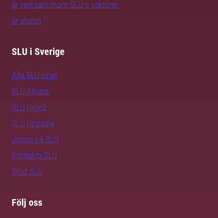
är verksam inom SLU:s sektorer
är alumn
SLU i Sverige
Alla SLU-orter
SLU Alnarp
SLU Umeå
SLU Uppsala
Jobba på SLU
Kontakta SLU
Stöd SLU
Följ oss