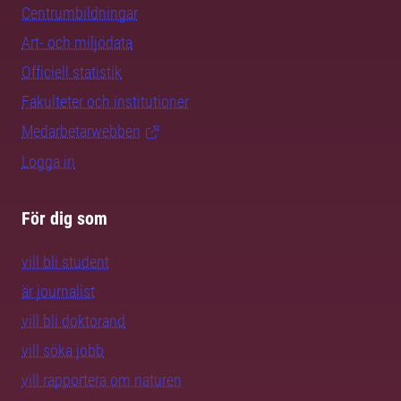
Centrumbildningar
Art- och miljödata
Officiell statistik
Fakulteter och institutioner
Medarbetarwebben
Logga in
För dig som
vill bli student
är journalist
vill bli doktorand
vill söka jobb
vill rapportera om naturen