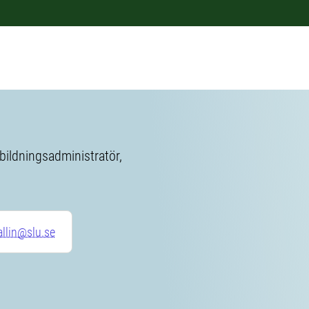
ildningsadministratör,
allin@slu.se