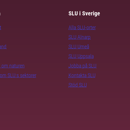
m
SLU i Sverige
t
Alla SLU-orter
SLU Alnarp
rand
SLU Umeå
SLU Uppsala
ra om naturen
Jobba på SLU
nom SLU:s sektorer
Kontakta SLU
Stöd SLU