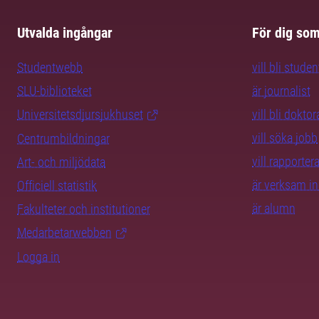
Utvalda ingångar
För dig so
Studentwebb
vill bli studen
SLU-biblioteket
är journalist
Universitetsdjursjukhuset
vill bli dokto
vill söka jobb
Centrumbildningar
vill rapporte
Art- och miljödata
är verksam i
Officiell statistik
är alumn
Fakulteter och institutioner
Medarbetarwebben
Logga in