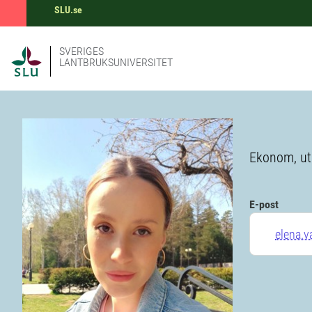
SLU.se
SVERIGES
LANTBRUKSUNIVERSITET
Ekonom, utb
E-post
elena.v