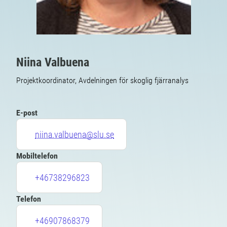
Niina Valbuena
Projektkoordinator, Avdelningen för skoglig fjärranalys
E-post
niina.valbuena@slu.se
Mobiltelefon
+46738296823
Telefon
+46907868379