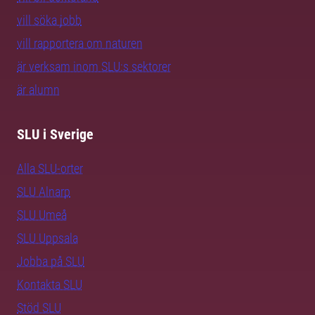
vill söka jobb
vill rapportera om naturen
är verksam inom SLU:s sektorer
är alumn
SLU i Sverige
Alla SLU-orter
SLU Alnarp
SLU Umeå
SLU Uppsala
Jobba på SLU
Kontakta SLU
Stöd SLU