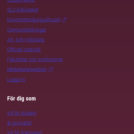
SLU-biblioteket
Universitetsdjursjukhuset
Centrumbildningar
Art- och miljödata
Officiell statistik
Fakulteter och institutioner
Medarbetarwebben
Logga in
För dig som
vill bli student
är journalist
vill bli doktorand