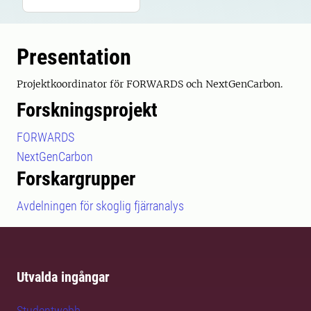
Presentation
Projektkoordinator för FORWARDS och NextGenCarbon.
Forskningsprojekt
FORWARDS
NextGenCarbon
Forskargrupper
Avdelningen för skoglig fjärranalys
Utvalda ingångar
Studentwebb