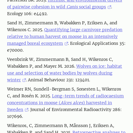
Patterson BR. 2025.
Intrinsic and environmental drivers
of pairwise cohesion in wild
Canis
social groups
.
Ecology 106: e4492.
Sand H, Zimmermann B, Wabakken P, Eriksen A, and
Wikenros C. 2025.
Quantifying large carnivore predation
relative to human harvest on moose in an intensively
managed boreal ecosystem
. Ecological Applications 35:
e70000.
Veenbrink W, Zimmermann B, Sand H, Wikenros C,
Wabakken P, and Mayer M. 2026.
Wolves on ice: habitat
use and selection of water bodies by wolves during
winter
. Animal Behaviour 231: 123401.
Weimer RN, Sundell-Bergman S, Sonesten L, Wikenros
C, and Rosén K. 2025.
Long-term trends of radiocaesium
concentrations in moose (
Alces alces
) harvested in
Sweden
. Journal of Environmental Radioactivity 286:
107696.
Wikenros, C, Zimmermann B, Månsson J, Eriksen A,
Wabakken P, and Sand H. 2025.
Retrospective analyses to