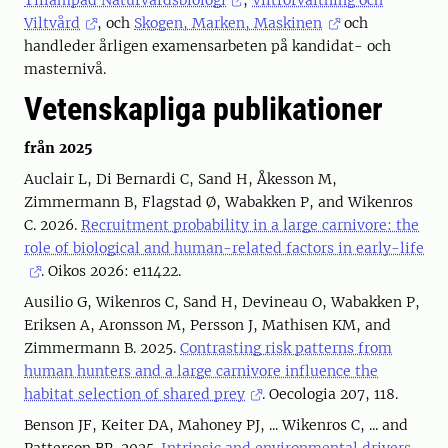
Tillämpad Naturvårdsbiologi
,
Viltförvaltning och
Viltvård
, och
Skogen, Marken, Maskinen
och
handleder årligen examensarbeten på kandidat- och
masternivå.
Vetenskapliga publikationer
från 2025
Auclair L, Di Bernardi C, Sand H, Åkesson M,
Zimmermann B, Flagstad Ø, Wabakken P, and Wikenros
C. 2026.
Recruitment probability in a large carnivore: the
role of biological and human-related factors in early-life
. Oikos 2026: e11422.
Ausilio G, Wikenros C, Sand H, Devineau O, Wabakken P,
Eriksen A, Aronsson M, Persson J, Mathisen KM, and
Zimmermann B. 2025.
Contrasting risk patterns from
human hunters and a large carnivore influence the
habitat selection of shared prey
. Oecologia 207, 118.
Benson JF, Keiter DA, Mahoney PJ, ... Wikenros C, ... and