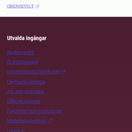
GRENSEVILT
Utvalda ingångar
Studentwebb
SLU-biblioteket
Universitetsdjursjukhuset
Centrumbildningar
Art- och miljödata
Officiell statistik
Fakulteter och institutioner
Medarbetarwebben
Logga in