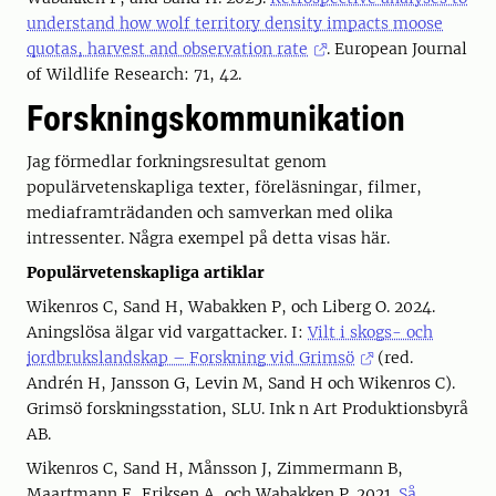
understand how wolf territory density impacts moose
quotas, harvest and observation rate
. European Journal
of Wildlife Research: 71, 42.
Forskningskommunikation
Jag förmedlar forkningsresultat genom
populärvetenskapliga texter, föreläsningar, filmer,
mediaframträdanden och samverkan med olika
intressenter. Några exempel på detta visas här.
Populärvetenskapliga artiklar
Wikenros C, Sand H, Wabakken P, och Liberg O. 2024.
Aningslösa älgar vid vargattacker. I:
Vilt i skogs- och
jordbrukslandskap – Forskning vid Grimsö
(red.
Andrén H, Jansson G, Levin M, Sand H och Wikenros C).
Grimsö forskningsstation, SLU. Ink n Art Produktionsbyrå
AB.
Wikenros C, Sand H, Månsson J, Zimmermann B,
Maartmann E, Eriksen A, och Wabakken P. 2021.
Så