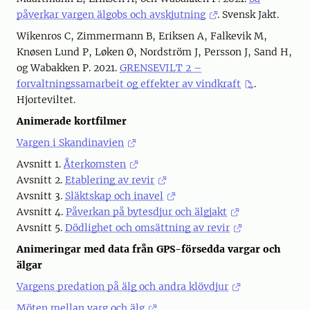
påverkar vargen älgobs och avskjutning
. Svensk Jakt.
Wikenros C, Zimmermann B, Eriksen A, Falkevik M,
Knøsen Lund P, Løken Ø, Nordström J, Persson J, Sand H,
og Wabakken P. 2021.
GRENSEVILT 2 –
forvaltningssamarbeit og effekter av vindkraft
.
Hjorteviltet.
Animerade kortfilmer
Vargen i Skandinavien
Avsnitt 1.
Återkomsten
Avsnitt 2.
Etablering av revir
Avsnitt 3.
Släktskap och inavel
Avsnitt 4.
Påverkan på bytesdjur och älgjakt
Avsnitt 5.
Dödlighet och omsättning av revir
Animeringar med data från GPS-försedda vargar och
älgar
Vargens predation på älg och andra klövdjur
Möten mellan varg och älg