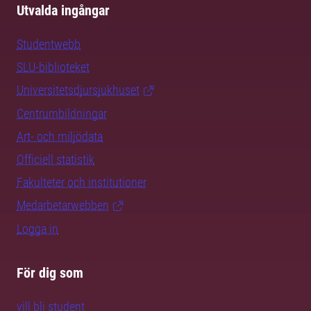
Utvalda ingångar
Studentwebb
SLU-biblioteket
Universitetsdjursjukhuset
Centrumbildningar
Art- och miljödata
Officiell statistik
Fakulteter och institutioner
Medarbetarwebben
Logga in
För dig som
vill bli student