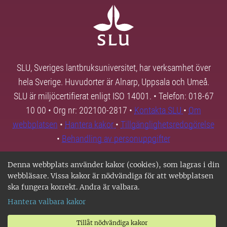
SLU, Sveriges lantbruksuniversitet, har verksamhet över
hela Sverige. Huvudorter är Alnarp, Uppsala och Umeå.
SLU är miljöcertifierat enligt ISO 14001. • Telefon: 018-67
10 00 • Org nr: 202100-2817 •
Kontakta SLU
•
Om
webbplatsen
•
Hantera kakor
•
Tillgänglighetsredogörelse
•
Behandling av personuppgifter
Denna webbplats använder kakor (cookies), som lagras i din
webbläsare. Vissa kakor är nödvändiga för att webbplatsen
ska fungera korrekt. Andra är valbara.
Hantera valbara kakor
Tillåt nödvändiga kakor