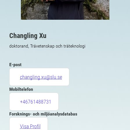
Changling Xu
doktorand, Trävetenskap och träteknologi
E-post
changling.xu@slu.se
Mobiltelefon
+46761488731
Forsknings- och miljöanalysdatabas
Visa Profil