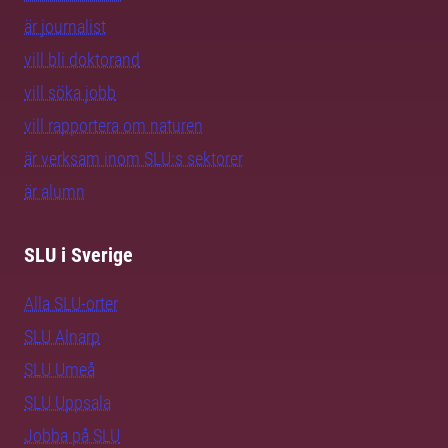
är journalist
vill bli doktorand
vill söka jobb
vill rapportera om naturen
är verksam inom SLU:s sektorer
är alumn
SLU i Sverige
Alla SLU-orter
SLU Alnarp
SLU Umeå
SLU Uppsala
Jobba på SLU