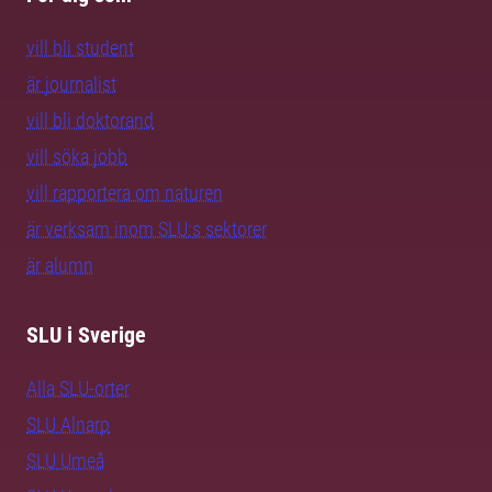
vill bli student
är journalist
vill bli doktorand
vill söka jobb
vill rapportera om naturen
är verksam inom SLU:s sektorer
är alumn
SLU i Sverige
Alla SLU-orter
SLU Alnarp
SLU Umeå