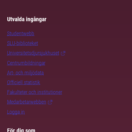
Utvalda ingångar
Studentwebb
SLU-biblioteket
Universitetsdjursjukhuset
Centrumbildningar
Art- och miljödata
Officiell statistik
Fakulteter och institutioner
Medarbetarwebben
Logga in
För dig som