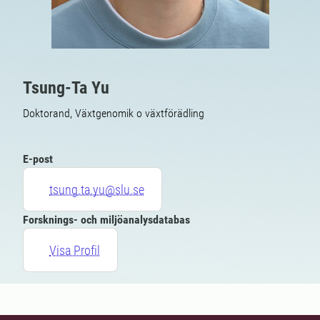
Tsung-Ta Yu
Doktorand, Växtgenomik o växtförädling
E-post
tsung.ta.yu@slu.se
Forsknings- och miljöanalysdatabas
Visa Profil