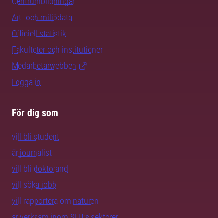
Centrumbildningar
Art- och miljödata
Officiell statistik
Fakulteter och institutioner
Medarbetarwebben
Logga in
För dig som
vill bli student
är journalist
vill bli doktorand
vill söka jobb
vill rapportera om naturen
är verksam inom SLU:s sektorer