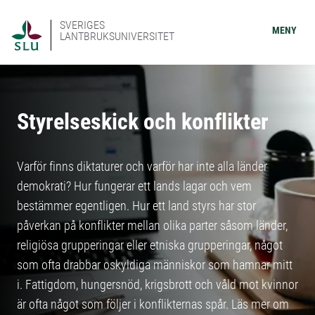
SVERIGES
MENY
LANTBRUKSUNIVERSITET
Styrelseskick och konflikter
Varför finns diktaturer och varför har inte alla länder
demokrati? Hur fungerar ett lands lagar och vem
bestämmer egentligen. Hur ett land styrs har stor
påverkan på konflikter mellan olika parter såsom länder,
religiösa grupperingar eller etniska grupperingar, något
som ofta drabbar oskyldiga människor som hamnar mitt
i. Fattigdom, hungersnöd, krigsbrott och våld mot kvinnor
är ofta något som följer i konflikternas spår. Läs mer om