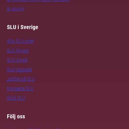
är alumn
SLU i Sverige
Alla SLU-orter
SLU Alnarp
SLU Umeå
SLU Uppsala
Jobba på SLU
Kontakta SLU
Stöd SLU
Följ oss