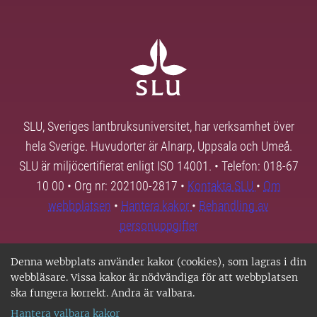
SLU, Sveriges lantbruksuniversitet, har verksamhet över
hela Sverige. Huvudorter är Alnarp, Uppsala och Umeå.
SLU är miljöcertifierat enligt ISO 14001. • Telefon: 018-67
10 00 • Org nr: 202100-2817 •
Kontakta SLU
•
Om
webbplatsen
•
Hantera kakor
•
Behandling av
personuppgifter
Denna webbplats använder kakor (cookies), som lagras i din
webbläsare. Vissa kakor är nödvändiga för att webbplatsen
ska fungera korrekt. Andra är valbara.
Hantera valbara kakor