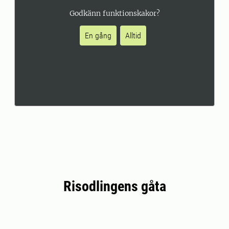
Godkänn funktionskakor?
En gång
Alltid
Risodlingens gåta