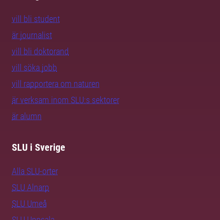
vill bli student
är journalist
vill bli doktorand
vill söka jobb
vill rapportera om naturen
är verksam inom SLU:s sektorer
är alumn
SLU i Sverige
Alla SLU-orter
SLU Alnarp
SLU Umeå
SLU Uppsala