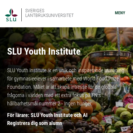
SVERIGES
MENY
LANTBRUKSUNIVERSITET
SLU Youth Institute
SLU Youth Institute är en unik och inspirerande utmaning
för gymnasieelever i samarbete med World Food Prize
Foundation. Målet är att skapa intresse för de globala
frågorna i världen med ett extra fokus på FN:s
hållbarhetsmål nummer 2 - Ingen hunger.
För lärare: SLU Youth Institute och AI
Registrera dig som alumn