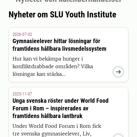
Nyheter om SLU Youth Institute
2026-07-02
Gymnasieelever hittar lösningar för
framtidens hållbara livsmedelssystem
Hur kan vi bekämpa hunger i
konfliktdrabbade områden? Vilka

lösningar kan stärka
livsmedelsförsörjningen i länder som
Malawi? Och kan stadsodlingar bli en
2025-11-07
del av svaret på matosäkerhet i
Unga svenska röster under World Food
Storbritannien?
Forum i Rom – inspirerades av
framtidens hållbara lantbruk
Under World Food Forum i Rom fick
tre svenska gymnasieelever, Liv,