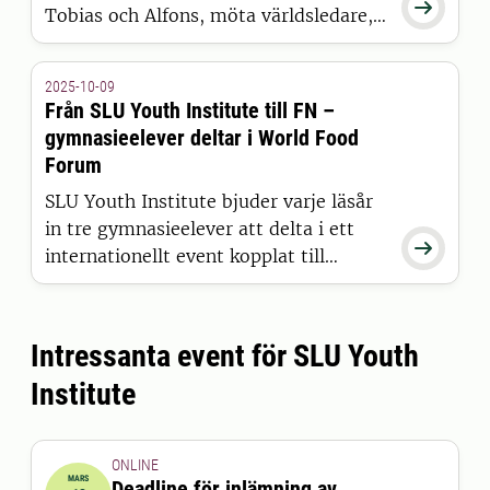

Tobias och Alfons, möta världsledare,
forskare och unga från hela världen.
Resan gav nya insikter om hur globalt
2025-10-09
samarbete kan skapa en mer hållbar
Från SLU Youth Institute till FN –
framtid.
gymnasieelever deltar i World Food
Forum
SLU Youth Institute bjuder varje läsår
in tre gymnasieelever att delta i ett

internationellt event kopplat till
livsmedelstrygghet och globala
livsmedelssystem. I år går resan till
World Food Forum i Rom som
Intressanta event för SLU Youth
arrangeras av FN:s
Institute
lantbruksorganisation FAO.
ONLINE
MARS
Deadline för inlämning av