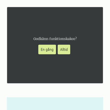
Godkänn funktionskakor?
En gång
Alltid